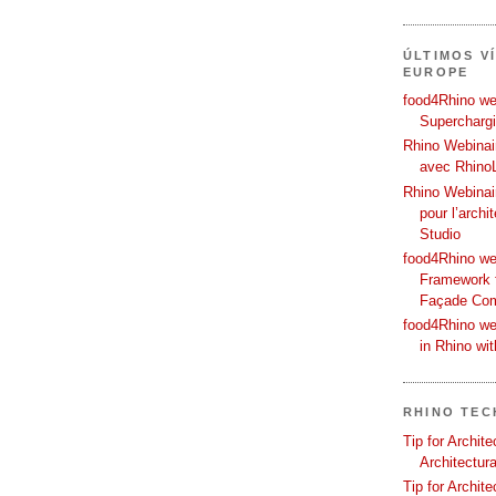
ÚLTIMOS V
EUROPE
food4Rhino web
Supercharg
Rhino Webinair
avec Rhino
Rhino Webinai
pour l’archi
Studio
food4Rhino we
Framework f
Façade Co
food4Rhino we
in Rhino wi
RHINO TEC
Tip for Archit
Architectura
Tip for Archit