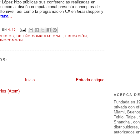
y López hizo públicas sus conferencias realizadas en
ducción al diseño computacional presenta conceptos de
lto nivel, así como la programación C# en Grasshopper y
stazo
...
L
EN
4:49
CURSOS
,
DISEÑO COMPUTACIONAL
,
EDUCACIÓN
,
INOCOMMON
OS:
Inicio
Entrada antigua
rios (Atom)
ACERCA D
Fundada en 1
privada con of
Miami, Buenos
Tokio, Taipei,
Shanghai, con
distribuidores
autorizados e