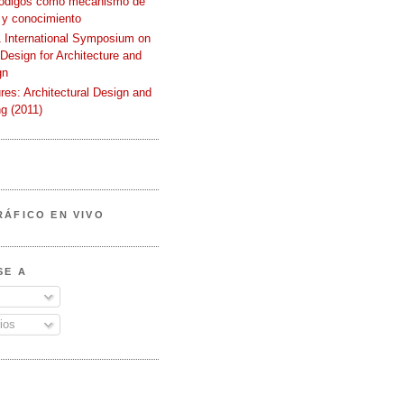
códigos como mecanismo de
 y conocimiento
International Symposium on
 Design for Architecture and
gn
ures: Architectural Design and
g (2011)
RÁFICO EN VIVO
SE A
ios