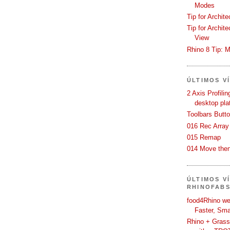
Modes
Tip for Archit
Tip for Archit
View
Rhino 8 Tip: M
ÚLTIMOS V
2 Axis Profili
desktop pla
Toolbars Butt
016 Rec Array
015 Remap
014 Move then
ÚLTIMOS V
RHINOFAB
food4Rhino we
Faster, Sma
Rhino + Grass