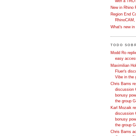
with a TRO
New in Rhino 
Region End Con
RhinoCAM,
What's new i
TODO SOB
Modd Ro replie
easy access
Maximilian Hoh
Fluer's dis
Vibe in the
Chris Barns re
discussion 
bonusy powi
the group 
Karl Mozaik re
discussion 
bonusy powi
the group 
Chris Barns ad