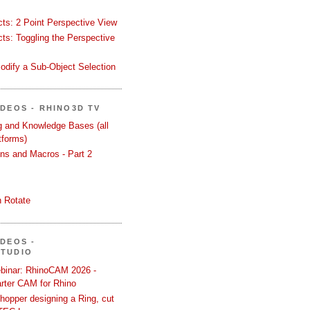
ects: 2 Point Perspective View
ects: Toggling the Perspective
odify a Sub-Object Selection
ÍDEOS - RHINO3D TV
ng and Knowledge Bases (all
tforms)
ons and Macros - Part 2
 Rotate
ÍDEOS -
STUDIO
binar: RhinoCAM 2026 -
rter CAM for Rhino
hopper designing a Ring, cut