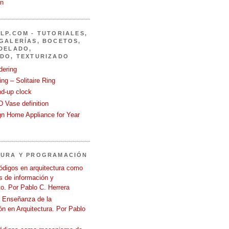
in
LP.COM - TUTORIALES,
GALERÍAS, BOCETOS,
DELADO,
DO, TEXTURIZADO
dering
ng – Solitaire Ring
nd-up clock
 Vase definition
gn Home Appliance for Year
TURA Y PROGRAMACIÓN
ódigos en arquitectura como
 de información y
o. Por Pablo C. Herrera
a Enseñanza de la
n en Arquitectura. Por Pablo