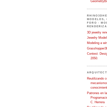
GeometryB
RHINO3DHE
MODELOS, 
FORO - MO
RENDERIZA
3D jewelry ren
Jewelry Modeli
Modeling a wi
Grasshopper3D
Contest: Desi
2050.
ARQUITEC
Reutilizando c
mecanismos
conocimient
Patrones en l
Programació
C. Herrera