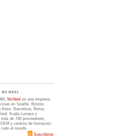
E MCNEEL
980,
McNeel
es una empresa
icinas en Seattle, Boston,
 Aires, Barcelona, Roma,
 Seúl, Kuala Lumpur y
 más de 700 proveedores,
, OEM y centros de formación
n todo el mundo.
Suscribirse