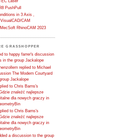
TEC Laser
R8 PushPull
ditions in 3 Axis ,
 VisualCAD/CAM
n MecSoft RhinoCAM 2023
RE GRASSHOPPER
d to happy farrer's discussion
 in the group Jackalope
enzollern replied to Michael
cussion The Modern Courtyard
 group Jackalope
plied to Chris Barns's
Gdzie znaleźć najlepsze
talne dla nowych graczy in
GeometryBin
plied to Chris Barns's
Gdzie znaleźć najlepsze
talne dla nowych graczy in
GeometryBin
ded a discussion to the group