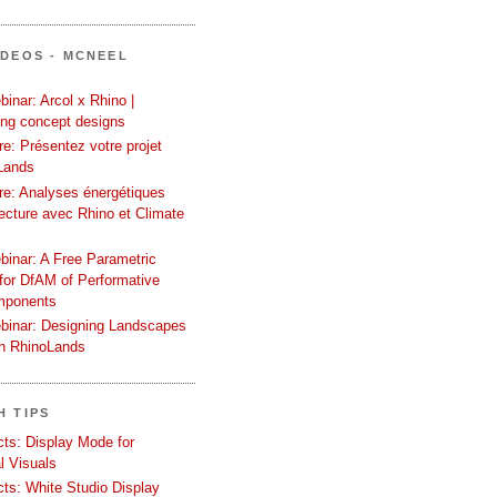
ÍDEOS - MCNEEL
inar: Arcol x Rhino |
ing concept designs
e: Présentez votre projet
Lands
re: Analyses énergétiques
tecture avec Rhino et Climate
binar: A Free Parametric
or DfAM of Performative
mponents
binar: Designing Landscapes
th RhinoLands
H TIPS
ects: Display Mode for
l Visuals
ects: White Studio Display