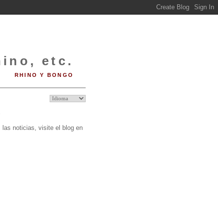
ino, etc.
RHINO Y BONGO
O
las noticias, visite el blog en