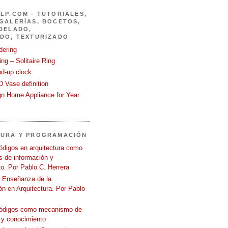
LP.COM - TUTORIALES,
GALERÍAS, BOCETOS,
DELADO,
DO, TEXTURIZADO
dering
ng – Solitaire Ring
nd-up clock
 Vase definition
gn Home Appliance for Year
TURA Y PROGRAMACIÓN
ódigos en arquitectura como
 de información y
o. Por Pablo C. Herrera
a Enseñanza de la
n en Arquitectura. Por Pablo
códigos como mecanismo de
 y conocimiento