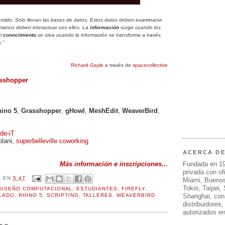
entido. Solo llenan las bases de datos. Estos datos deben examinarse
humanos deben interactuar con ellos. La
información
surge cuando los
El
conocimiento
se crea cuando la información se transforma a través
.”
Richard Gayle
a través de
spacecollective
asshopper
ino 5
,
Grasshopper
,
gHowl
,
MeshEdit
,
WeaverBird
,
de-iT
olani,
superbelleville coworking
ACERCA D
Fundada en 1
Más información e inscripciones...
privada con of
L
EN
5:47
Miami, Buenos
Tokio, Taipei,
DISEÑO COMPUTACIONAL
,
ESTUDIANTES
,
FIREFLY
,
Shanghai, con
LADO
,
RHINO 5
,
SCRIPTING
,
TALLERES
,
WEAVERBIRD
distribuidores
autorizados e