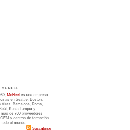
E MCNEEL
980,
McNeel
es una empresa
icinas en Seattle, Boston,
 Aires, Barcelona, Roma,
 Seúl, Kuala Lumpur y
 más de 700 proveedores,
, OEM y centros de formación
n todo el mundo.
Suscribirse