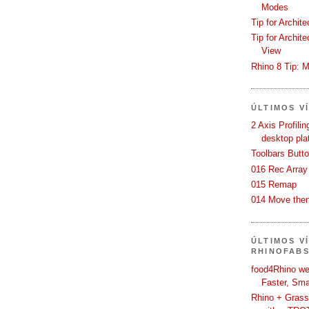
Modes
Tip for Archit
Tip for Archit
View
Rhino 8 Tip: M
ÚLTIMOS V
2 Axis Profili
desktop pla
Toolbars Butt
016 Rec Array
015 Remap
014 Move then
ÚLTIMOS V
RHINOFAB
food4Rhino we
Faster, Sma
Rhino + Grass