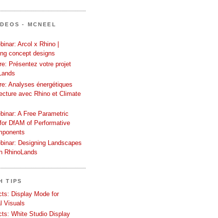
ÍDEOS - MCNEEL
inar: Arcol x Rhino |
ing concept designs
e: Présentez votre projet
Lands
re: Analyses énergétiques
tecture avec Rhino et Climate
binar: A Free Parametric
or DfAM of Performative
mponents
binar: Designing Landscapes
th RhinoLands
H TIPS
ects: Display Mode for
l Visuals
ects: White Studio Display