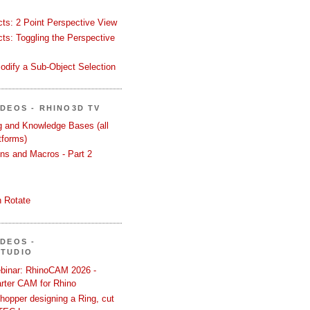
ects: 2 Point Perspective View
ects: Toggling the Perspective
odify a Sub-Object Selection
ÍDEOS - RHINO3D TV
ng and Knowledge Bases (all
tforms)
ons and Macros - Part 2
 Rotate
ÍDEOS -
STUDIO
binar: RhinoCAM 2026 -
rter CAM for Rhino
hopper designing a Ring, cut