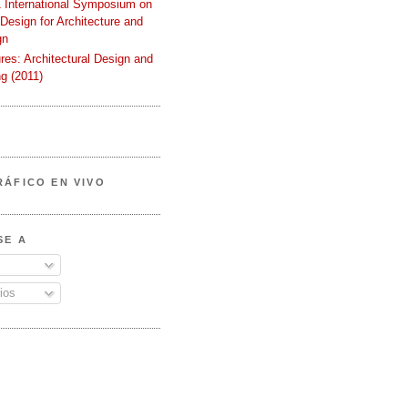
International Symposium on
 Design for Architecture and
gn
ures: Architectural Design and
g (2011)
RÁFICO EN VIVO
SE A
ios