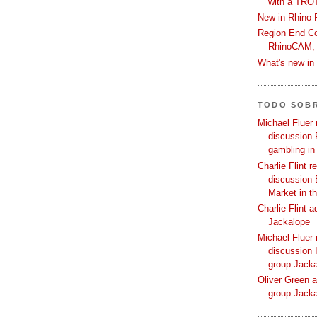
with a TRO
New in Rhino 
Region End Con
RhinoCAM,
What's new i
TODO SOB
Michael Fluer 
discussion 
gambling in
Charlie Flint r
discussion 
Market in t
Charlie Flint 
Jackalope
Michael Fluer 
discussion I
group Jack
Oliver Green a
group Jack