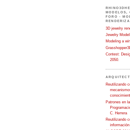
RHINO3DHE
MODELOS, 
FORO - MO
RENDERIZA
3D jewelry ren
Jewelry Modeli
Modeling a wi
Grasshopper3D
Contest: Desi
2050.
ARQUITEC
Reutilizando c
mecanismos
conocimient
Patrones en l
Programació
C. Herrera
Reutilizando 
información