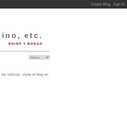
ino, etc.
RHINO Y BONGO
O
las noticias, visite el blog en