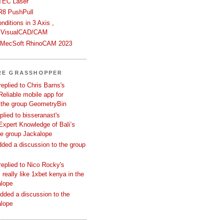
TEC Laser
R8 PushPull
ditions in 3 Axis ,
 VisualCAD/CAM
n MecSoft RhinoCAM 2023
RE GRASSHOPPER
replied to Chris Barns's
Reliable mobile app for
 the group GeometryBin
eplied to bisseranast's
Expert Knowledge of Bali’s
he group Jackalope
added a discussion to the group
replied to Nico Rocky's
 really like 1xbet kenya in the
alope
dded a discussion to the
alope