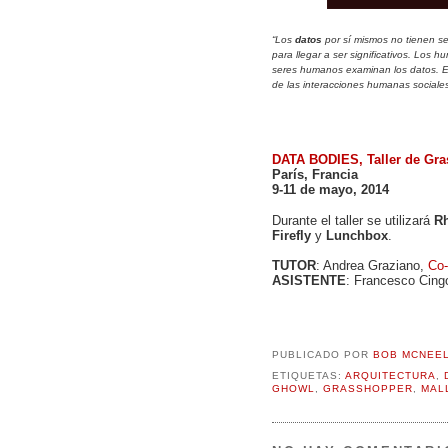
“Los
datos
por sí mismos no tienen s
para llegar a ser significativos. Los 
seres humanos examinan los datos. 
de las interacciones humanas sociales
DATA BODIES, Taller de Gr
París, Francia
9-11 de mayo, 2014
Durante el taller se utilizará
Rh
Firefly
y
Lunchbox
.
TUTOR
: Andrea Graziano,
Co-
ASISTENTE
: Francesco Cing
PUBLICADO POR
BOB MCNEE
ETIQUETAS:
ARQUITECTURA
,
GHOWL
,
GRASSHOPPER
,
MAL