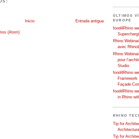
OS:
ÚLTIMOS V
EUROPE
Inicio
Entrada antigua
food4Rhino web
rios (Atom)
Supercharg
Rhino Webinair
avec Rhino
Rhino Webinai
pour l’archi
Studio
food4Rhino we
Framework f
Façade Co
food4Rhino we
in Rhino wi
RHINO TEC
Tip for Archit
Architectura
Tip for Archit