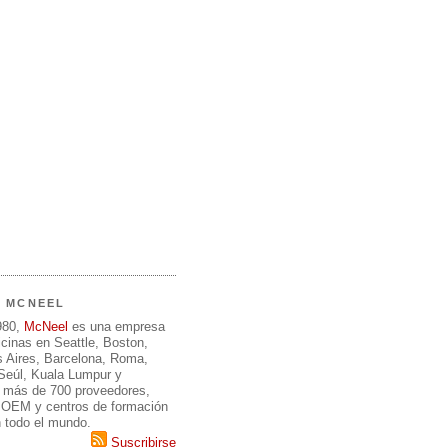
E MCNEEL
980,
McNeel
es una empresa
icinas en Seattle, Boston,
 Aires, Barcelona, Roma,
 Seúl, Kuala Lumpur y
 más de 700 proveedores,
, OEM y centros de formación
n todo el mundo.
Suscribirse