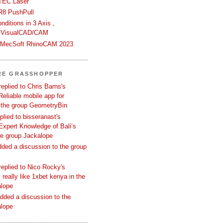
TEC Laser
R8 PushPull
ditions in 3 Axis ,
 VisualCAD/CAM
n MecSoft RhinoCAM 2023
RE GRASSHOPPER
replied to Chris Barns's
Reliable mobile app for
 the group GeometryBin
eplied to bisseranast's
Expert Knowledge of Bali’s
he group Jackalope
added a discussion to the group
replied to Nico Rocky's
 really like 1xbet kenya in the
alope
dded a discussion to the
alope