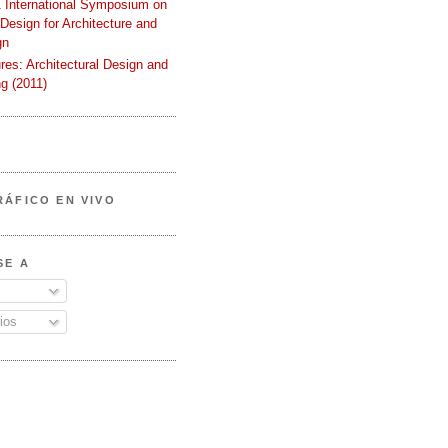
International Symposium on
 Design for Architecture and
gn
ures: Architectural Design and
g (2011)
RÁFICO EN VIVO
SE A
ios