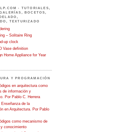
LP.COM - TUTORIALES,
GALERÍAS, BOCETOS,
DELADO,
DO, TEXTURIZADO
dering
ng – Solitaire Ring
nd-up clock
 Vase definition
gn Home Appliance for Year
TURA Y PROGRAMACIÓN
ódigos en arquitectura como
 de información y
o. Por Pablo C. Herrera
a Enseñanza de la
n en Arquitectura. Por Pablo
códigos como mecanismo de
 y conocimiento