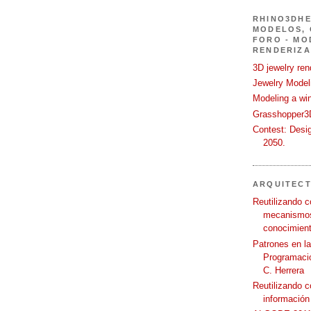
RHINO3DHE
MODELOS, 
FORO - MO
RENDERIZA
3D jewelry ren
Jewelry Modeli
Modeling a wi
Grasshopper3D
Contest: Desi
2050.
ARQUITEC
Reutilizando c
mecanismos
conocimient
Patrones en l
Programació
C. Herrera
Reutilizando 
información