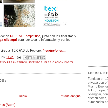
ador de
REPEAT Competition
, junto con los finalistas y
ga clic aquí
para leer toda la información y ver los
ribirse al TEX-FAB de Febrero.
Inscripciones...
L
EN
11:45
SEÑO PARAMÉTRICO
,
EVENTOS
,
FABRICACIÓN DIGITAL
,
ACERCA D
Fundada en 1
OS:
privada con of
Miami, Buenos
Tokio, Taipei,
Shanghai, con
Inicio
Entrada antigua
distribuidores
autorizados e
rios (Atom)