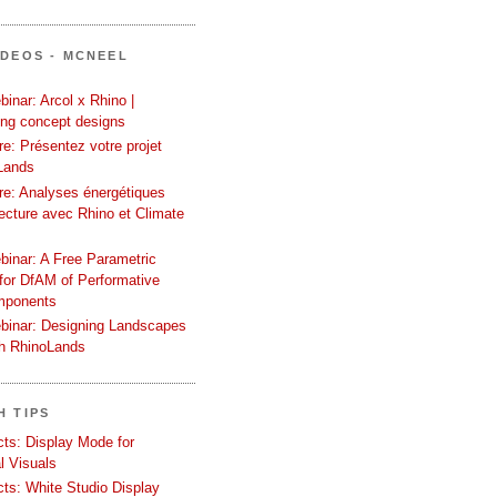
ÍDEOS - MCNEEL
inar: Arcol x Rhino |
ing concept designs
e: Présentez votre projet
Lands
re: Analyses énergétiques
tecture avec Rhino et Climate
binar: A Free Parametric
or DfAM of Performative
mponents
binar: Designing Landscapes
th RhinoLands
H TIPS
ects: Display Mode for
l Visuals
ects: White Studio Display