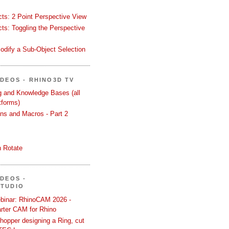
ects: 2 Point Perspective View
ects: Toggling the Perspective
odify a Sub-Object Selection
ÍDEOS - RHINO3D TV
ng and Knowledge Bases (all
tforms)
ons and Macros - Part 2
 Rotate
ÍDEOS -
STUDIO
binar: RhinoCAM 2026 -
rter CAM for Rhino
hopper designing a Ring, cut