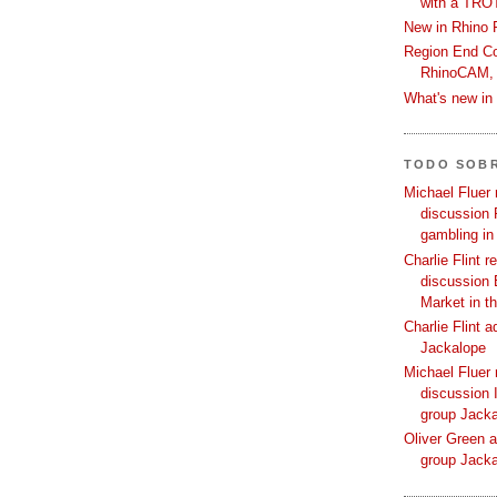
with a TRO
New in Rhino 
Region End Con
RhinoCAM,
What's new i
TODO SOB
Michael Fluer 
discussion 
gambling in
Charlie Flint r
discussion 
Market in t
Charlie Flint 
Jackalope
Michael Fluer 
discussion I
group Jack
Oliver Green a
group Jack