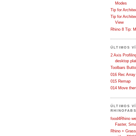
Modes
Tip for Archit
Tip for Archit
View
Rhino 8 Tip: M
ÚLTIMOS V
2 Axis Profili
desktop pla
Toolbars Butt
016 Rec Array
015 Remap
014 Move then
ÚLTIMOS V
RHINOFAB
food4Rhino we
Faster, Sma
Rhino + Grass