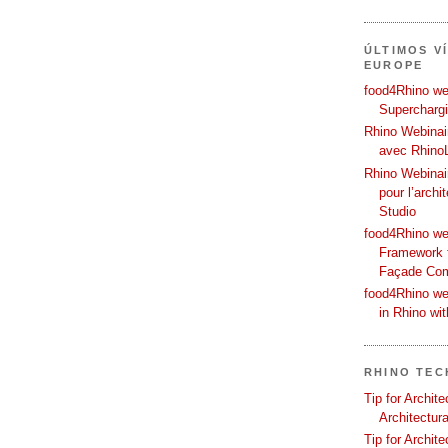
ÚLTIMOS V
EUROPE
food4Rhino web
Supercharg
Rhino Webinair
avec Rhino
Rhino Webinai
pour l’archi
Studio
food4Rhino we
Framework f
Façade Co
food4Rhino we
in Rhino wi
RHINO TEC
Tip for Archit
Architectura
Tip for Archit