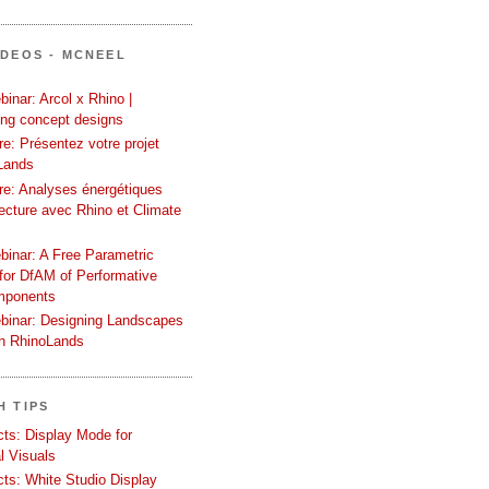
ÍDEOS - MCNEEL
inar: Arcol x Rhino |
ing concept designs
e: Présentez votre projet
Lands
re: Analyses énergétiques
tecture avec Rhino et Climate
binar: A Free Parametric
or DfAM of Performative
mponents
binar: Designing Landscapes
th RhinoLands
H TIPS
ects: Display Mode for
l Visuals
ects: White Studio Display