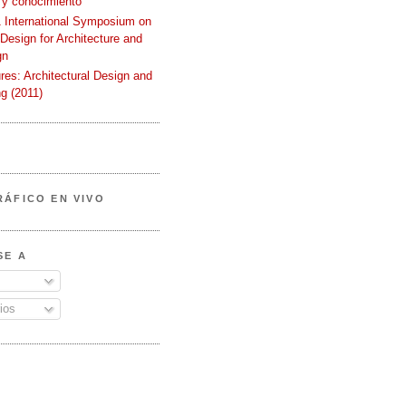
 y conocimiento
International Symposium on
 Design for Architecture and
gn
ures: Architectural Design and
g (2011)
RÁFICO EN VIVO
SE A
ios