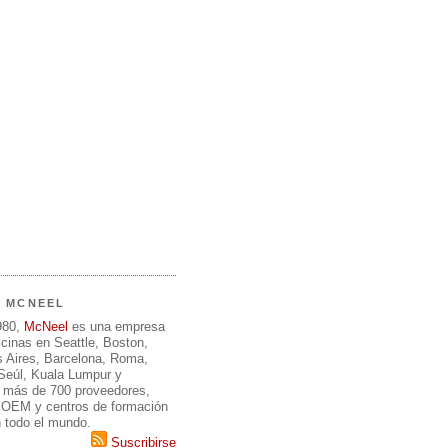
E MCNEEL
980,
McNeel
es una empresa
icinas en Seattle, Boston,
 Aires, Barcelona, Roma,
 Seúl, Kuala Lumpur y
 más de 700 proveedores,
, OEM y centros de formación
n todo el mundo.
Suscribirse