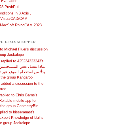
TEC Laser
R8 PushPull
ditions in 3 Axis ,
 VisualCAD/CAM
n MecSoft RhinoCAM 2023
RE GRASSHOPPER
 to Michael Fluer's discussion
group Jackalope
replied to 425234323243's
المتص in the group Kangaroo
added a discussion to the
aroo
replied to Chris Barns's
Reliable mobile app for
 the group GeometryBin
eplied to bisseranast's
Expert Knowledge of Bali’s
he group Jackalope