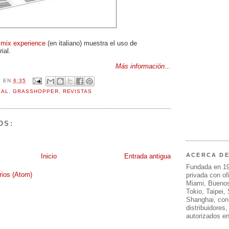
a
mix experience
(en italiano) muestra el uso de
ial.
Más información...
L
EN
6:35
IAL
,
GRASSHOPPER
,
REVISTAS
OS:
ACERCA D
Inicio
Entrada antigua
Fundada en 1
rios (Atom)
privada con of
Miami, Buenos
Tokio, Taipei,
Shanghai, con
distribuidores
autorizados e