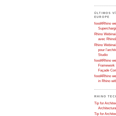
ÚLTIMOS V
EUROPE
food4Rhino web
Supercharg
Rhino Webinair
avec Rhino
Rhino Webinai
pour l’archi
Studio
food4Rhino we
Framework f
Façade Co
food4Rhino we
in Rhino wi
RHINO TEC
Tip for Archit
Architectura
Tip for Archit