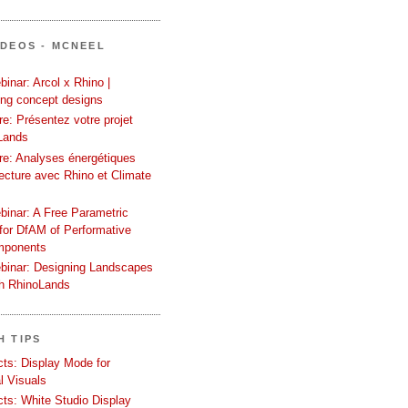
ÍDEOS - MCNEEL
inar: Arcol x Rhino |
ing concept designs
e: Présentez votre projet
Lands
re: Analyses énergétiques
tecture avec Rhino et Climate
binar: A Free Parametric
or DfAM of Performative
mponents
binar: Designing Landscapes
th RhinoLands
H TIPS
ects: Display Mode for
l Visuals
ects: White Studio Display