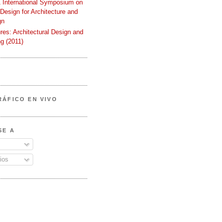
International Symposium on
 Design for Architecture and
gn
ures: Architectural Design and
g (2011)
RÁFICO EN VIVO
SE A
ios