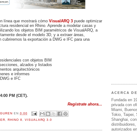
en línea que mostrará cómo
VisualARQ 3
puede optimizar
tectura residencial en Rhino. Aprende a modelar casas y
utilizando los objetos BIM paramétricos de VisualARQ, a
ctamente desde el modelo 3D, y a extraer áreas,
n cubriremos la exportación a DWG e IFC para una
residenciales con objetos BIM
secciones, alzados y listados
mentos arquitectónicos
menes e informes
e DWG e IFC
ACERCA D
 4:00 PM (CET).
Fundada en 1
Regístrate ahora...
privada con of
Miami, Buenos
OGUREN
EN
0:00
Tokio, Taipei,
Shanghai, con
PER
,
RHINO 8
,
VISUALARQ 3.0
distribuidores
autorizados e