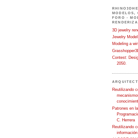
RHINO3DHE
MODELOS, 
FORO - MO
RENDERIZA
3D jewelry ren
Jewelry Modeli
Modeling a wi
Grasshopper3D
Contest: Desi
2050.
ARQUITEC
Reutilizando c
mecanismos
conocimient
Patrones en l
Programació
C. Herrera
Reutilizando 
información