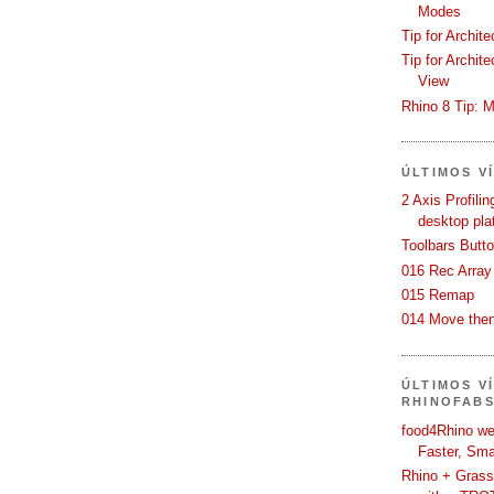
Modes
Tip for Archit
Tip for Archit
View
Rhino 8 Tip: M
ÚLTIMOS V
2 Axis Profili
desktop pla
Toolbars Butt
016 Rec Array
015 Remap
014 Move then
ÚLTIMOS V
RHINOFAB
food4Rhino we
Faster, Sma
Rhino + Grass