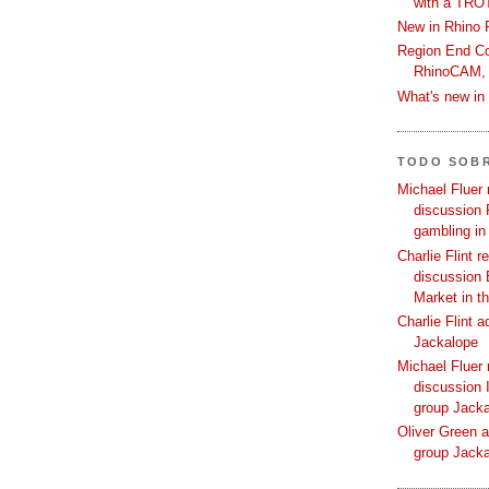
with a TRO
New in Rhino 
Region End Con
RhinoCAM,
What's new i
TODO SOB
Michael Fluer 
discussion 
gambling in
Charlie Flint r
discussion 
Market in t
Charlie Flint 
Jackalope
Michael Fluer 
discussion I
group Jack
Oliver Green a
group Jack