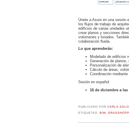
Únete a Asuni en una sesión 
los flujos de trabajo de arqui
edificios de varias unidades 
crear planos y secciones dire
volúmenes y listados. Tambié
colaboración fluida.
Lo que aprenderás:
Modelado de edificios 
Generación de planos, 
Personalización de ele
Cálculo de áreas, volú
Coordinación mediant
Sesión en español
16 de diciembre a las
PUBLICADO POR
CARLA SOL
ETIQUETAS:
BIM
,
GRASSHOP