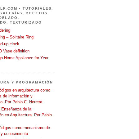
LP.COM - TUTORIALES,
GALERÍAS, BOCETOS,
DELADO,
DO, TEXTURIZADO
dering
ng – Solitaire Ring
nd-up clock
 Vase definition
gn Home Appliance for Year
TURA Y PROGRAMACIÓN
ódigos en arquitectura como
 de información y
o. Por Pablo C. Herrera
a Enseñanza de la
n en Arquitectura. Por Pablo
códigos como mecanismo de
 y conocimiento