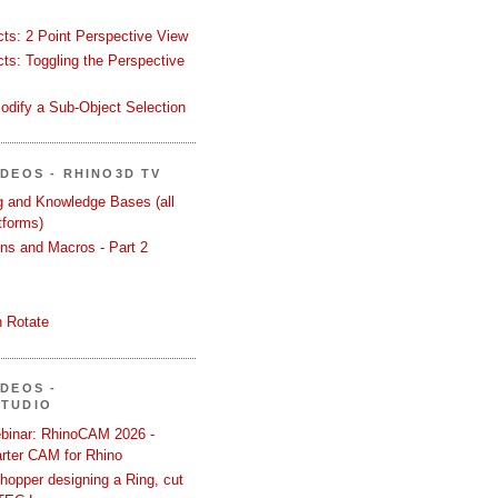
ects: 2 Point Perspective View
ects: Toggling the Perspective
odify a Sub-Object Selection
ÍDEOS - RHINO3D TV
ng and Knowledge Bases (all
tforms)
ons and Macros - Part 2
 Rotate
ÍDEOS -
STUDIO
binar: RhinoCAM 2026 -
rter CAM for Rhino
hopper designing a Ring, cut