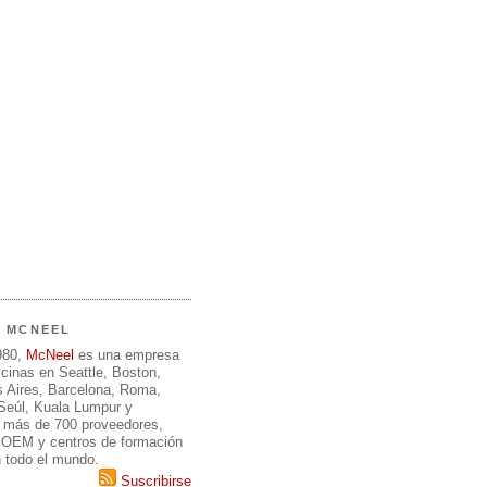
E MCNEEL
980,
McNeel
es una empresa
icinas en Seattle, Boston,
 Aires, Barcelona, Roma,
 Seúl, Kuala Lumpur y
 más de 700 proveedores,
, OEM y centros de formación
n todo el mundo.
Suscribirse