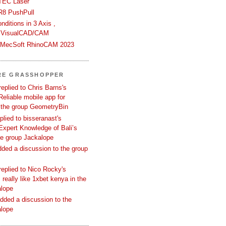
TEC Laser
R8 PushPull
ditions in 3 Axis ,
 VisualCAD/CAM
n MecSoft RhinoCAM 2023
RE GRASSHOPPER
replied to Chris Barns's
Reliable mobile app for
 the group GeometryBin
eplied to bisseranast's
Expert Knowledge of Bali’s
he group Jackalope
added a discussion to the group
replied to Nico Rocky's
 really like 1xbet kenya in the
alope
dded a discussion to the
alope