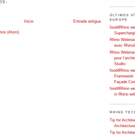
OS:
ÚLTIMOS V
EUROPE
Inicio
Entrada antigua
food4Rhino web
rios (Atom)
Supercharg
Rhino Webinair
avec Rhino
Rhino Webinai
pour l’archi
Studio
food4Rhino we
Framework f
Façade Co
food4Rhino we
in Rhino wi
RHINO TEC
Tip for Archit
Architectura
Tip for Archit