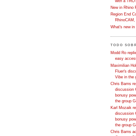
with a TRO
New in Rhino 
Region End Con
RhinoCAM,
What's new i
TODO SOB
Modd Ro replie
easy access
Maximilian Hoh
Fluer's dis
Vibe in the
Chris Barns re
discussion 
bonusy powi
the group 
Karl Mozaik re
discussion 
bonusy powi
the group 
Chris Barns ad