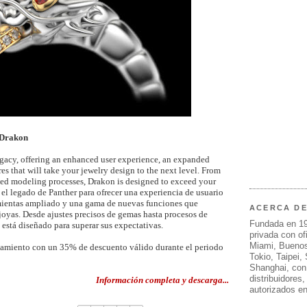
 Drakon
egacy, offering an enhanced user experience, an expanded
res that will take your jewelry design to the next level. From
ined modeling processes, Drakon is designed to exceed your
 el legado de Panther para ofrecer una experiencia de usuario
mientas ampliado y una gama de nuevas funciones que
ACERCA D
joyas. Desde ajustes precisos de gemas hasta procesos de
Fundada en 1
está diseñado para superar sus expectativas.
privada con of
Miami, Buenos
amiento con un 35% de descuento válido durante el periodo
Tokio, Taipei,
Shanghai, con
distribuidores
Información completa y descarga...
autorizados e