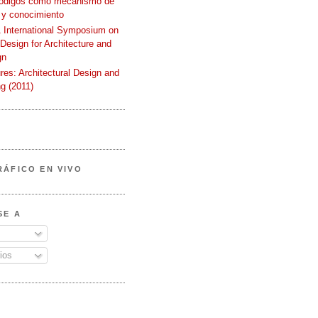
códigos como mecanismo de
 y conocimiento
International Symposium on
 Design for Architecture and
gn
ures: Architectural Design and
g (2011)
RÁFICO EN VIVO
SE A
ios