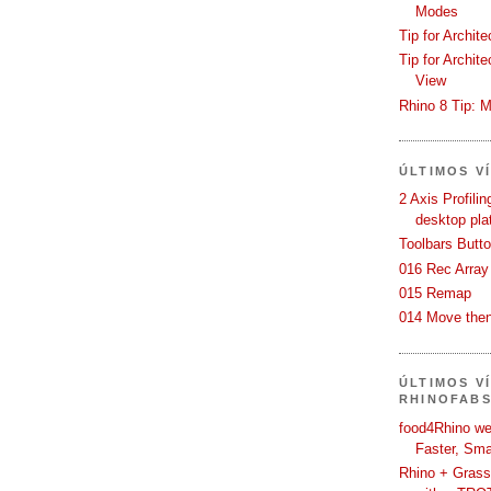
Modes
Tip for Archit
Tip for Archit
View
Rhino 8 Tip: M
ÚLTIMOS V
2 Axis Profili
desktop pla
Toolbars Butt
016 Rec Array
015 Remap
014 Move then
ÚLTIMOS V
RHINOFAB
food4Rhino we
Faster, Sma
Rhino + Grass