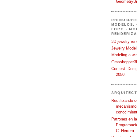
GeometryB
RHINO3DHE
MODELOS, 
FORO - MO
RENDERIZA
3D jewelry ren
Jewelry Modeli
Modeling a wi
Grasshopper3D
Contest: Desi
2050.
ARQUITEC
Reutilizando c
mecanismos
conocimient
Patrones en l
Programació
C. Herrera