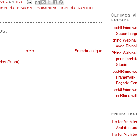
ROPE
EN
4:06
JOYERÍA
,
DRAKON
,
FOOD4RHINO
,
JOYERÍA
,
PANTHER
,
ÚLTIMOS V
EUROPE
food4Rhino web
OS:
Supercharg
Rhino Webinair
avec Rhino
Inicio
Entrada antigua
Rhino Webinai
pour l’archi
rios (Atom)
Studio
food4Rhino we
Framework f
Façade Co
food4Rhino we
in Rhino wi
RHINO TEC
Tip for Archit
Architectura
Tip for Archit