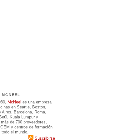
E MCNEEL
980,
McNeel
es una empresa
icinas en Seattle, Boston,
 Aires, Barcelona, Roma,
 Seúl, Kuala Lumpur y
 más de 700 proveedores,
, OEM y centros de formación
n todo el mundo.
Suscribirse