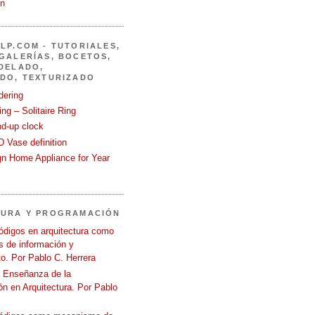
in
LP.COM - TUTORIALES,
GALERÍAS, BOCETOS,
DELADO,
DO, TEXTURIZADO
dering
ng – Solitaire Ring
nd-up clock
 Vase definition
gn Home Appliance for Year
TURA Y PROGRAMACIÓN
ódigos en arquitectura como
 de información y
o. Por Pablo C. Herrera
a Enseñanza de la
n en Arquitectura. Por Pablo