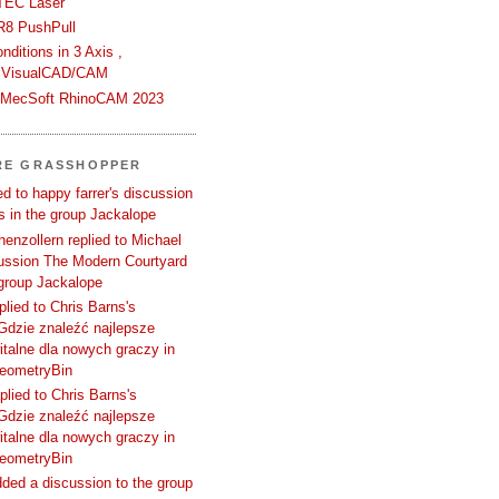
TEC Laser
R8 PushPull
ditions in 3 Axis ,
 VisualCAD/CAM
n MecSoft RhinoCAM 2023
RE GRASSHOPPER
d to happy farrer's discussion
 in the group Jackalope
enzollern replied to Michael
cussion The Modern Courtyard
 group Jackalope
plied to Chris Barns's
Gdzie znaleźć najlepsze
talne dla nowych graczy in
GeometryBin
plied to Chris Barns's
Gdzie znaleźć najlepsze
talne dla nowych graczy in
GeometryBin
ded a discussion to the group