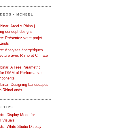
ÍDEOS - MCNEEL
inar: Arcol x Rhino |
ing concept designs
e: Présentez votre projet
Lands
re: Analyses énergétiques
tecture avec Rhino et Climate
binar: A Free Parametric
or DfAM of Performative
mponents
binar: Designing Landscapes
th RhinoLands
H TIPS
ects: Display Mode for
l Visuals
ects: White Studio Display