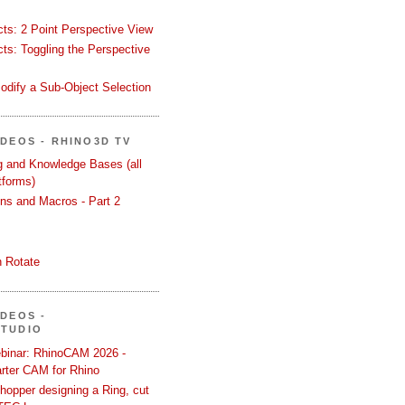
ects: 2 Point Perspective View
ects: Toggling the Perspective
odify a Sub-Object Selection
ÍDEOS - RHINO3D TV
ng and Knowledge Bases (all
tforms)
ons and Macros - Part 2
 Rotate
ÍDEOS -
STUDIO
binar: RhinoCAM 2026 -
rter CAM for Rhino
hopper designing a Ring, cut