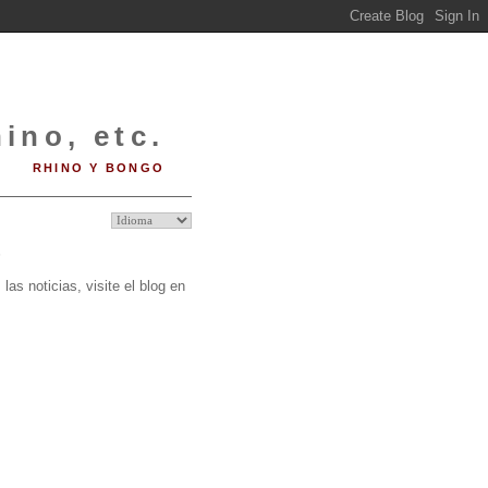
ino, etc.
RHINO Y BONGO
O
las noticias, visite el blog en