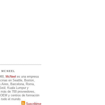
E MCNEEL
980,
McNeel
es una empresa
icinas en Seattle, Boston,
 Aires, Barcelona, Roma,
 Seúl, Kuala Lumpur y
 más de 700 proveedores,
, OEM y centros de formación
n todo el mundo.
Suscribirse