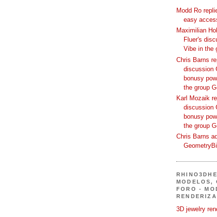
Modd Ro replie
easy access
Maximilian Hoh
Fluer's dis
Vibe in the
Chris Barns re
discussion 
bonusy powi
the group 
Karl Mozaik re
discussion 
bonusy powi
the group 
Chris Barns ad
GeometryB
RHINO3DHE
MODELOS, 
FORO - MO
RENDERIZA
3D jewelry ren