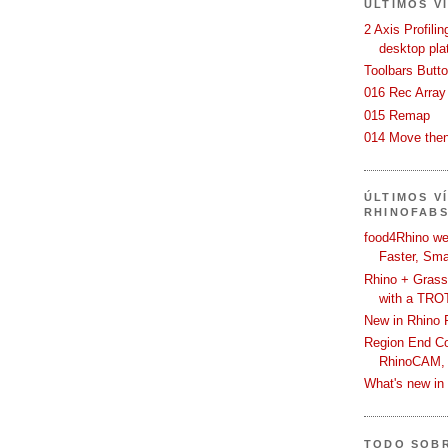
ÚLTIMOS V
2 Axis Profili
desktop pla
Toolbars Butt
016 Rec Array
015 Remap
014 Move then
ÚLTIMOS V
RHINOFAB
food4Rhino we
Faster, Sma
Rhino + Grass
with a TRO
New in Rhino 
Region End Con
RhinoCAM,
What's new i
TODO SOB