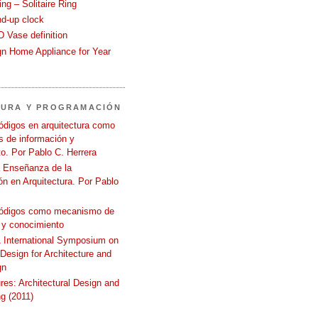
ng – Solitaire Ring
nd-up clock
 Vase definition
gn Home Appliance for Year
TURA Y PROGRAMACIÓN
ódigos en arquitectura como
 de información y
o. Por Pablo C. Herrera
a Enseñanza de la
n en Arquitectura. Por Pablo
códigos como mecanismo de
 y conocimiento
International Symposium on
 Design for Architecture and
gn
ures: Architectural Design and
g (2011)