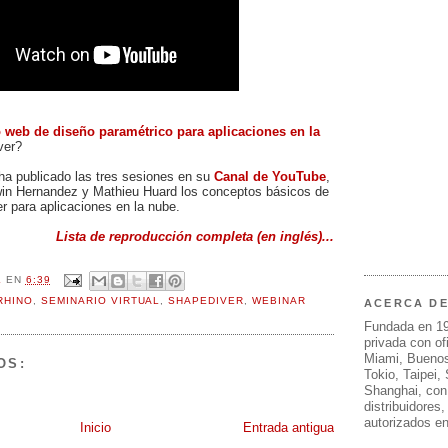
o web de
diseño paramétrico para aplicaciones en la
ver?
ha publicado las tres sesiones en su
Canal de YouTube
,
in Hernandez y Mathieu Huard los conceptos básicos de
r para aplicaciones en la nube.
Lista de reproducción completa (en inglés)...
L
EN
6:39
RHINO
,
SEMINARIO VIRTUAL
,
SHAPEDIVER
,
WEBINAR
ACERCA D
Fundada en 1
privada con of
Miami, Buenos
OS:
Tokio, Taipei,
Shanghai, con
distribuidores
autorizados e
Inicio
Entrada antigua