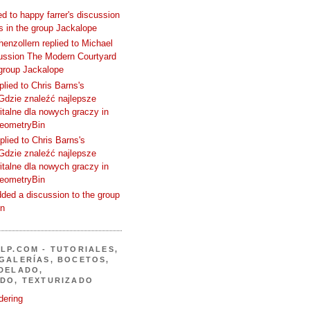
d to happy farrer's discussion
 in the group Jackalope
enzollern replied to Michael
cussion The Modern Courtyard
 group Jackalope
plied to Chris Barns's
Gdzie znaleźć najlepsze
talne dla nowych graczy in
GeometryBin
plied to Chris Barns's
Gdzie znaleźć najlepsze
talne dla nowych graczy in
GeometryBin
ded a discussion to the group
in
LP.COM - TUTORIALES,
GALERÍAS, BOCETOS,
DELADO,
DO, TEXTURIZADO
dering