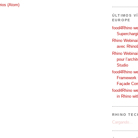
rios (Atom)
ÚLTIMOS V
EUROPE
food4Rhino web
Supercharg
Rhino Webinair
avec Rhino
Rhino Webinai
pour l’archi
Studio
food4Rhino we
Framework f
Façade Co
food4Rhino we
in Rhino wi
RHINO TEC
Cargando...