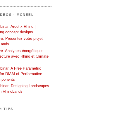
ÍDEOS - MCNEEL
inar: Arcol x Rhino |
ing concept designs
e: Présentez votre projet
Lands
re: Analyses énergétiques
tecture avec Rhino et Climate
binar: A Free Parametric
or DfAM of Performative
mponents
binar: Designing Landscapes
th RhinoLands
H TIPS