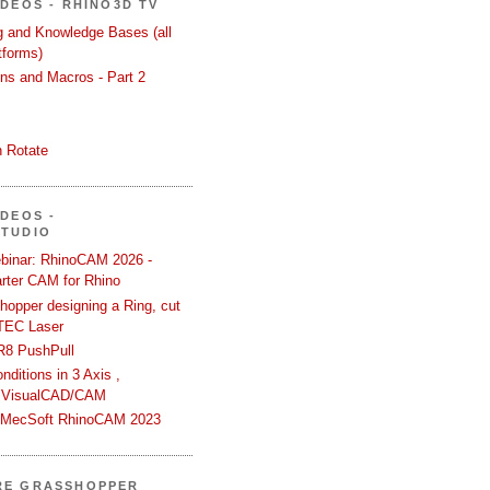
ÍDEOS - RHINO3D TV
ng and Knowledge Bases (all
tforms)
ons and Macros - Part 2
 Rotate
ÍDEOS -
STUDIO
binar: RhinoCAM 2026 -
rter CAM for Rhino
hopper designing a Ring, cut
TEC Laser
R8 PushPull
ditions in 3 Axis ,
 VisualCAD/CAM
n MecSoft RhinoCAM 2023
RE GRASSHOPPER