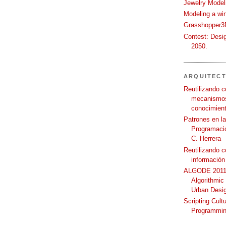
Jewelry Modeli
Modeling a wi
Grasshopper3D
Contest: Desi
2050.
ARQUITEC
Reutilizando c
mecanismos
conocimient
Patrones en l
Programació
C. Herrera
Reutilizando 
información
ALGODE 2011 
Algorithmic
Urban Desi
Scripting Cult
Programmin