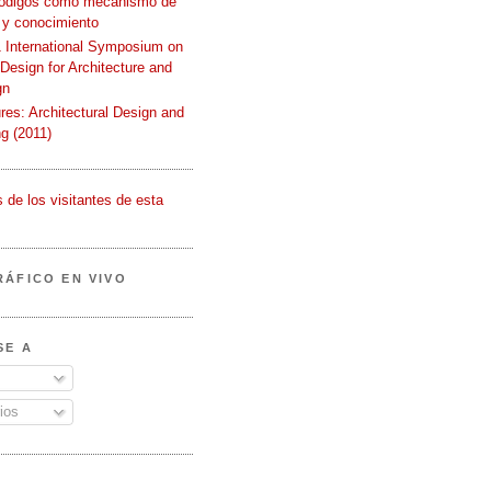
códigos como mecanismo de
 y conocimiento
International Symposium on
 Design for Architecture and
gn
ures: Architectural Design and
g (2011)
RÁFICO EN VIVO
SE A
ios