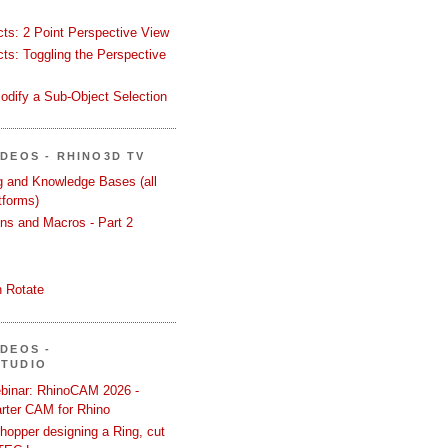
ects: 2 Point Perspective View
ects: Toggling the Perspective
odify a Sub-Object Selection
ÍDEOS - RHINO3D TV
ng and Knowledge Bases (all
tforms)
ons and Macros - Part 2
 Rotate
ÍDEOS -
STUDIO
binar: RhinoCAM 2026 -
rter CAM for Rhino
hopper designing a Ring, cut