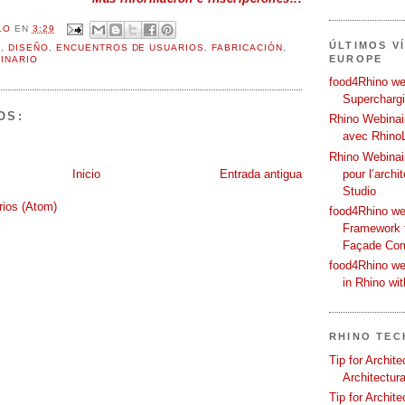
LO
EN
3:29
ÚLTIMOS V
H
,
DISEÑO
,
ENCUENTROS DE USUARIOS
,
FABRICACIÓN
,
EUROPE
INARIO
food4Rhino web
Supercharg
OS:
Rhino Webinair
avec Rhino
Rhino Webinai
pour l’archi
Inicio
Entrada antigua
Studio
rios (Atom)
food4Rhino we
Framework f
Façade Co
food4Rhino we
in Rhino wi
RHINO TEC
Tip for Archit
Architectura
Tip for Archit