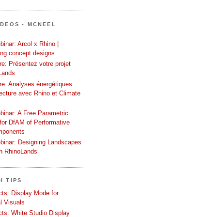
ÍDEOS - MCNEEL
inar: Arcol x Rhino |
ing concept designs
e: Présentez votre projet
Lands
re: Analyses énergétiques
tecture avec Rhino et Climate
binar: A Free Parametric
or DfAM of Performative
mponents
binar: Designing Landscapes
th RhinoLands
H TIPS
ects: Display Mode for
l Visuals
ects: White Studio Display