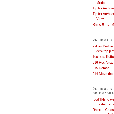
Modes
Tip for Archit
Tip for Archit
View
Rhino 8 Tip: M
ÚLTIMOS V
2 Axis Profili
desktop pla
Toolbars Butt
016 Rec Array
015 Remap
014 Move then
ÚLTIMOS V
RHINOFAB
food4Rhino we
Faster, Sma
Rhino + Grass