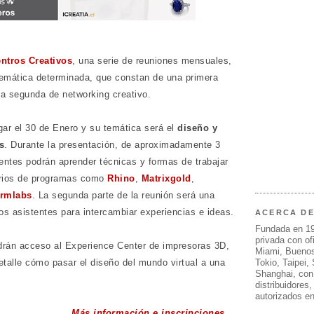
ntros Creativos
, una serie de reuniones mensuales,
temática determinada, que constan de una primera
a segunda de networking creativo.
gar el 30 de Enero y su temática será el
diseño y
s
. Durante la presentación, de aproximadamente 3
tentes podrán aprender técnicas y formas de trabajar
rios de programas como
Rhino
,
Matrixgold
,
rmlabs
. La segunda parte de la reunión será una
s asistentes para intercambiar experiencias e ideas.
ACERCA D
Fundada en 1
privada con of
drán acceso al Experience Center de impresoras 3D,
Miami, Buenos
Tokio, Taipei,
etalle cómo pasar el diseño del mundo virtual a una
Shanghai, con
distribuidores
autorizados e
Más información e inscripciones...