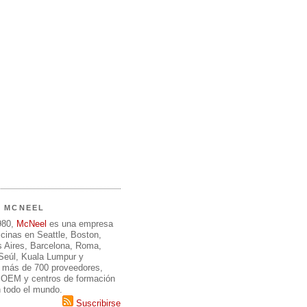
E MCNEEL
980,
McNeel
es una empresa
icinas en Seattle, Boston,
 Aires, Barcelona, Roma,
 Seúl, Kuala Lumpur y
 más de 700 proveedores,
, OEM y centros de formación
n todo el mundo.
Suscribirse