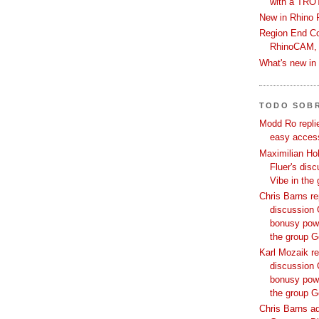
with a TRO
New in Rhino 
Region End Con
RhinoCAM,
What's new i
TODO SOB
Modd Ro replie
easy access
Maximilian Hoh
Fluer's dis
Vibe in the
Chris Barns re
discussion 
bonusy powi
the group 
Karl Mozaik re
discussion 
bonusy powi
the group 
Chris Barns ad