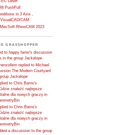
TEC Laser
R8 PushPull
ditions in 3 Axis ,
 VisualCAD/CAM
n MecSoft RhinoCAM 2023
RE GRASSHOPPER
d to happy farrer's discussion
 in the group Jackalope
enzollern replied to Michael
cussion The Modern Courtyard
 group Jackalope
plied to Chris Barns's
Gdzie znaleźć najlepsze
talne dla nowych graczy in
GeometryBin
plied to Chris Barns's
Gdzie znaleźć najlepsze
talne dla nowych graczy in
GeometryBin
ded a discussion to the group