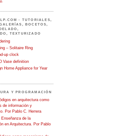
in
LP.COM - TUTORIALES,
GALERÍAS, BOCETOS,
DELADO,
DO, TEXTURIZADO
dering
ng – Solitaire Ring
nd-up clock
 Vase definition
gn Home Appliance for Year
TURA Y PROGRAMACIÓN
ódigos en arquitectura como
 de información y
o. Por Pablo C. Herrera
a Enseñanza de la
n en Arquitectura. Por Pablo