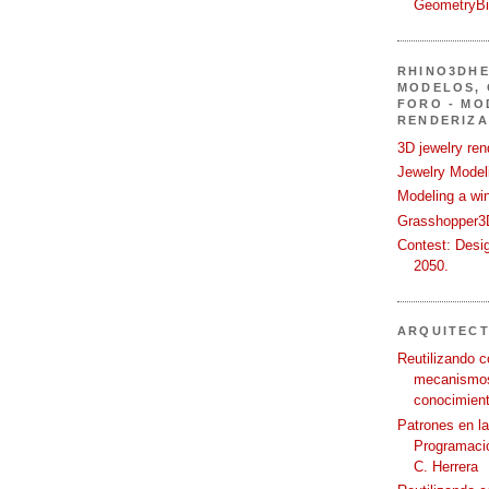
GeometryB
RHINO3DHE
MODELOS, 
FORO - MO
RENDERIZA
3D jewelry ren
Jewelry Modeli
Modeling a wi
Grasshopper3D
Contest: Desi
2050.
ARQUITEC
Reutilizando c
mecanismos
conocimient
Patrones en l
Programació
C. Herrera