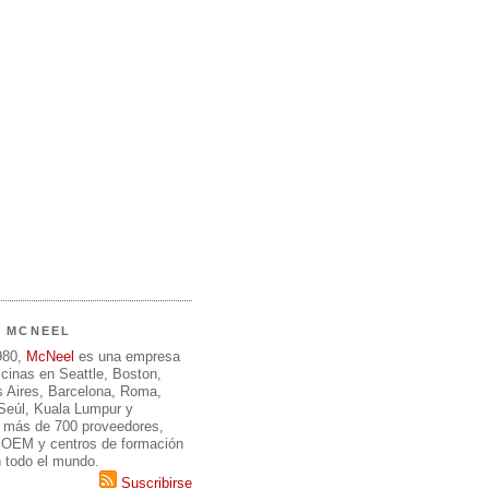
E MCNEEL
980,
McNeel
es una empresa
icinas en Seattle, Boston,
 Aires, Barcelona, Roma,
 Seúl, Kuala Lumpur y
 más de 700 proveedores,
, OEM y centros de formación
n todo el mundo.
Suscribirse