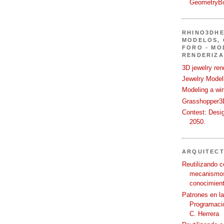
GeometryB
RHINO3DHE
MODELOS, 
FORO - MO
RENDERIZA
3D jewelry ren
Jewelry Modeli
Modeling a wi
Grasshopper3D
Contest: Desi
2050.
ARQUITEC
Reutilizando c
mecanismos
conocimient
Patrones en l
Programació
C. Herrera