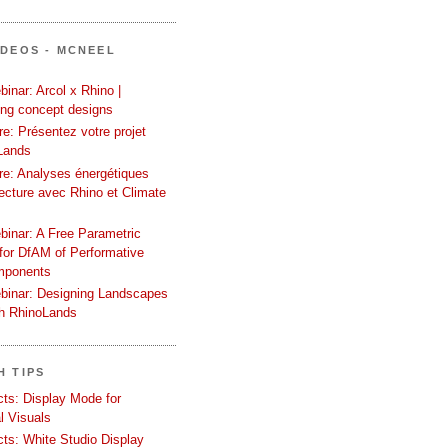
ÍDEOS - MCNEEL
inar: Arcol x Rhino |
ing concept designs
e: Présentez votre projet
Lands
re: Analyses énergétiques
tecture avec Rhino et Climate
binar: A Free Parametric
or DfAM of Performative
mponents
binar: Designing Landscapes
th RhinoLands
H TIPS
ects: Display Mode for
l Visuals
ects: White Studio Display