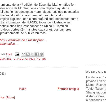
amiento de la 4ª edición de Essential Mathematics for
ublicación de McNeel tiene como objetivo ayudar a
 del diseño los conceptos matemáticos básicos necesarios
 diseños algorítmicos y paramétricos utilizando
jemplos explican, con cierta profundidad, conceptos como
la transformación de NURBS, todos con ilustraciones
0 definiciones de Grasshopper en Rhino 6. También
vídeos cortos (2-4 minutos cada uno). Los primeros
y próximamente se publicarán más.
ics y ejemplos de Grasshopper...
athematics...
L
EN
6:24
EMATICS
,
GRASSHOPPER
,
NURBS
ACERCA D
OS:
Fundada en 1
privada con of
Miami, Buenos
Tokio, Taipei,
Inicio
Entrada antigua
Shanghai, con
distribuidores
rios (Atom)
autorizados e