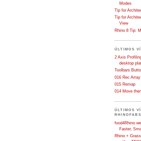
Modes
Tip for Archit
Tip for Archit
View
Rhino 8 Tip: M
ÚLTIMOS V
2 Axis Profili
desktop pla
Toolbars Butt
016 Rec Array
015 Remap
014 Move then
ÚLTIMOS V
RHINOFAB
food4Rhino we
Faster, Sma
Rhino + Grass