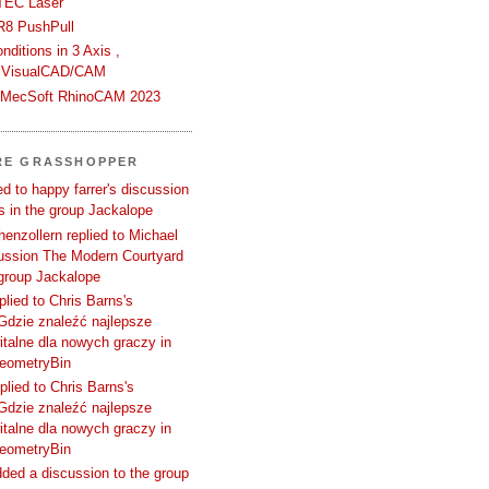
TEC Laser
R8 PushPull
ditions in 3 Axis ,
 VisualCAD/CAM
n MecSoft RhinoCAM 2023
RE GRASSHOPPER
d to happy farrer's discussion
 in the group Jackalope
enzollern replied to Michael
cussion The Modern Courtyard
 group Jackalope
plied to Chris Barns's
Gdzie znaleźć najlepsze
talne dla nowych graczy in
GeometryBin
plied to Chris Barns's
Gdzie znaleźć najlepsze
talne dla nowych graczy in
GeometryBin
ded a discussion to the group