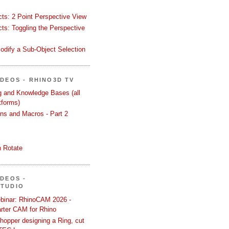
ects: 2 Point Perspective View
ects: Toggling the Perspective
odify a Sub-Object Selection
ÍDEOS - RHINO3D TV
ng and Knowledge Bases (all
tforms)
ons and Macros - Part 2
 Rotate
ÍDEOS -
STUDIO
binar: RhinoCAM 2026 -
rter CAM for Rhino
hopper designing a Ring, cut