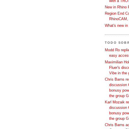
with a TRO
New in Rhino 
Region End Con
RhinoCAM,
What's new i
TODO SOB
Modd Ro replie
easy access
Maximilian Hoh
Fluer's dis
Vibe in the
Chris Barns re
discussion 
bonusy powi
the group 
Karl Mozaik re
discussion 
bonusy powi
the group 
Chris Barns ad