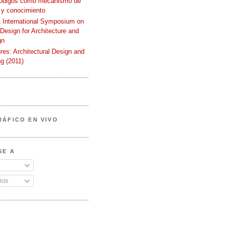
códigos como mecanismo de
 y conocimiento
International Symposium on
 Design for Architecture and
gn
ures: Architectural Design and
g (2011)
RÁFICO EN VIVO
SE A
ios