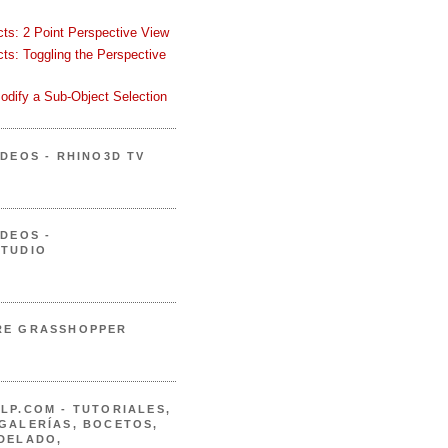
ects: 2 Point Perspective View
ects: Toggling the Perspective
odify a Sub-Object Selection
ÍDEOS - RHINO3D TV
ÍDEOS -
STUDIO
RE GRASSHOPPER
LP.COM - TUTORIALES,
GALERÍAS, BOCETOS,
DELADO,