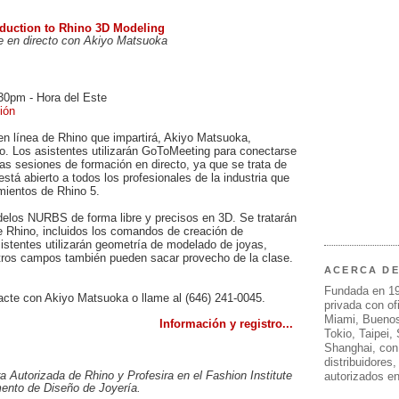
oduction to Rhino 3D Modeling
e en directo con Akiyo Matsuoka
30pm - Hora del Este
ión
 en línea de Rhino que impartirá, Akiyo Matsuoka,
. Los asistentes utilizarán GoToMeeting para conectarse
las sesiones de formación en directo, ya que se trata de
está abierto a todos los profesionales de la industria que
mientos de Rhino 5.
delos NURBS de forma libre y precisos en 3D. Se tratarán
e Rhino, incluidos los comandos de creación de
istentes utilizarán geometría de modelado de joyas,
otros campos también pueden sacar provecho de la clase.
ACERCA D
Fundada en 1
tacte con Akiyo Matsuoka o llame al (646) 241-0045.
privada con of
Miami, Buenos
Información y registro...
Tokio, Taipei,
Shanghai, con
distribuidores
Autorizada de Rhino y Profesira en el Fashion Institute
autorizados e
ento de Diseño de Joyería.