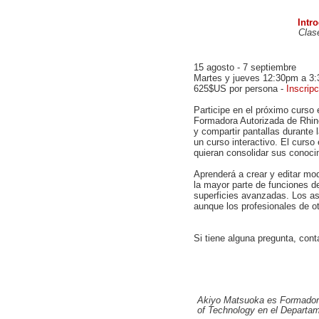
Intr
Clas
15 agosto - 7 septiembre
Martes y jueves 12:30pm a 3:
625
$
US
por persona -
Inscripc
Participe en el próximo curso
Formadora Autorizada de Rhino
y compartir pantallas durante 
un curso interactivo. El curso 
quieran consolidar sus conoci
Aprenderá a crear y editar mo
la mayor parte de funciones d
superficies avanzadas. Los as
aunque los profesionales de 
Si tiene alguna pregunta, con
Akiyo Matsuoka es Formadora 
of Technology en el Departam