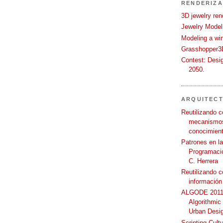
RENDERIZA
3D jewelry ren
Jewelry Modeli
Modeling a wi
Grasshopper3D
Contest: Desi
2050.
ARQUITEC
Reutilizando c
mecanismos
conocimient
Patrones en l
Programació
C. Herrera
Reutilizando 
información
ALGODE 2011 
Algorithmic
Urban Desi
Scripting Cult