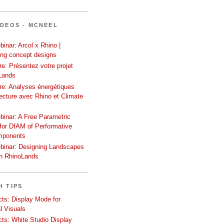
ÍDEOS - MCNEEL
inar: Arcol x Rhino |
ing concept designs
e: Présentez votre projet
Lands
re: Analyses énergétiques
tecture avec Rhino et Climate
binar: A Free Parametric
or DfAM of Performative
mponents
binar: Designing Landscapes
th RhinoLands
H TIPS
ects: Display Mode for
l Visuals
ects: White Studio Display