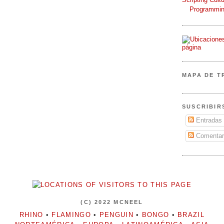
Programmin
MAPA DE T
SUSCRIBIR
Entradas
Comentar
(C) 2022 MCNEEL
RHINO
•
FLAMINGO
•
PENGUIN
•
BONGO
•
BRAZIL
NORTEAMÉRICA
•
EUROPA
•
LATINOAMÉRICA
•
ASIA