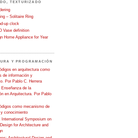
DO, TEXTURIZADO
dering
ng – Solitaire Ring
nd-up clock
 Vase definition
gn Home Appliance for Year
TURA Y PROGRAMACIÓN
ódigos en arquitectura como
 de información y
o. Por Pablo C. Herrera
a Enseñanza de la
n en Arquitectura. Por Pablo
códigos como mecanismo de
 y conocimiento
International Symposium on
 Design for Architecture and
gn
ures: Architectural Design and