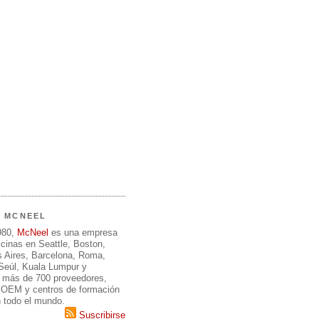
E MCNEEL
980,
McNeel
es una empresa
icinas en Seattle, Boston,
 Aires, Barcelona, Roma,
 Seúl, Kuala Lumpur y
 más de 700 proveedores,
, OEM y centros de formación
n todo el mundo.
Suscribirse