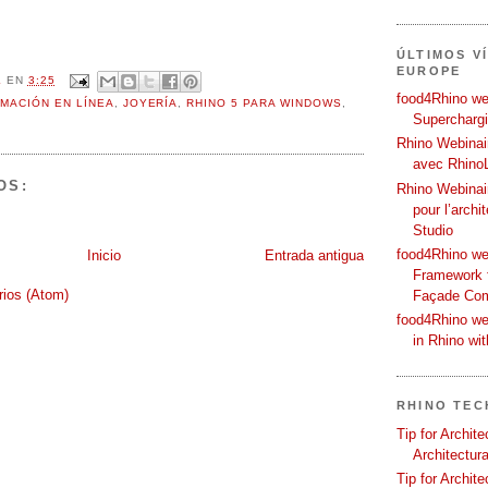
ÚLTIMOS V
EUROPE
L
EN
3:25
food4Rhino web
MACIÓN EN LÍNEA
,
JOYERÍA
,
RHINO 5 PARA WINDOWS
,
Supercharg
Rhino Webinair
avec Rhino
OS:
Rhino Webinai
pour l’archi
Studio
food4Rhino we
Inicio
Entrada antigua
Framework f
rios (Atom)
Façade Co
food4Rhino we
in Rhino wi
RHINO TEC
Tip for Archit
Architectura
Tip for Archit