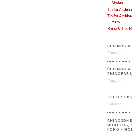
Modes
Tip for Archit
Tip for Archit
View
Rhino 8 Tip: M
ÚLTIMOS V
Cargando...
ÚLTIMOS V
RHINOFAB
Cargando...
TODO SOB
Cargando...
RHINO3DHE
MODELOS, 
FORO - MO