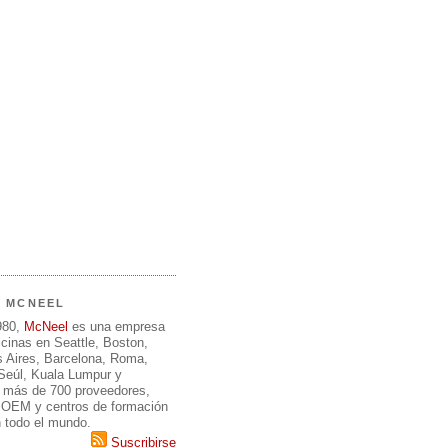
E MCNEEL
980,
McNeel
es una empresa
icinas en Seattle, Boston,
 Aires, Barcelona, Roma,
 Seúl, Kuala Lumpur y
 más de 700 proveedores,
, OEM y centros de formación
n todo el mundo.
Suscribirse