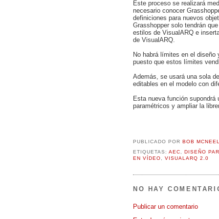
Este proceso se realizará me
necesario conocer Grasshoppe
definiciones para nuevos obje
Grasshopper solo tendrán que 
estilos de VisualARQ e inserta
de VisualARQ.
No habrá límites en el diseño 
puesto que estos límites vendr
Además, se usará una sola def
editables en el modelo con di
Esta nueva función supondrá 
paramétricos y ampliar la libre
PUBLICADO POR
BOB MCNEE
ETIQUETAS:
AEC
,
DISEÑO PA
EN VÍDEO
,
VISUALARQ 2.0
NO HAY COMENTARI
Publicar un comentario