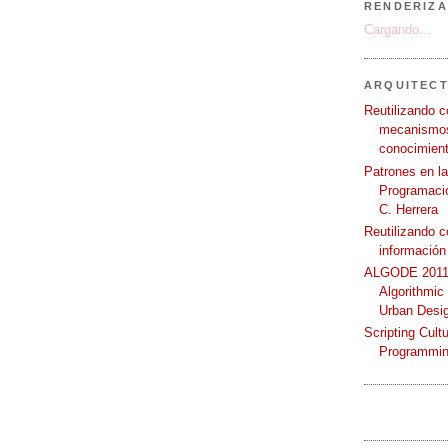
RENDERIZA
Cargando...
ARQUITEC
Reutilizando c
mecanismos
conocimient
Patrones en l
Programació
C. Herrera
Reutilizando 
información
ALGODE 2011 
Algorithmic
Urban Desi
Scripting Cult
Programmin