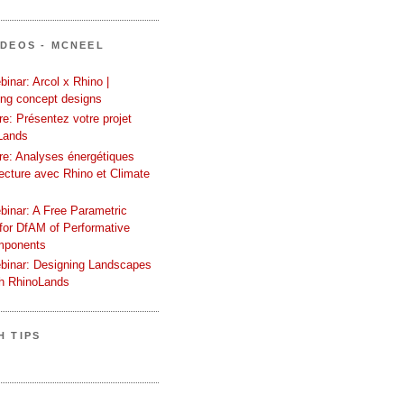
ÍDEOS - MCNEEL
inar: Arcol x Rhino |
ing concept designs
e: Présentez votre projet
Lands
re: Analyses énergétiques
tecture avec Rhino et Climate
binar: A Free Parametric
or DfAM of Performative
mponents
binar: Designing Landscapes
th RhinoLands
H TIPS