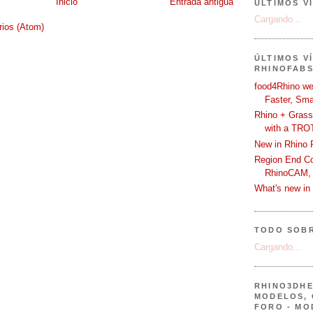
Inicio
Entrada antigua
ÚLTIMOS V
Cargando...
rios (Atom)
ÚLTIMOS V
RHINOFAB
food4Rhino we
Faster, Sma
Rhino + Grass
with a TRO
New in Rhino 
Region End Con
RhinoCAM,
What's new i
TODO SOB
Cargando...
RHINO3DHE
MODELOS, 
FORO - MO