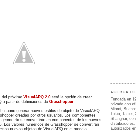
ACERCA D
s del próximo
VisualARQ 2.0
será la opción de crear
Fundada en 1
 a partir de definiciones de
Grasshopper
.
privada con of
Miami, Buenos
al usuario generar nuevos estilos de objeto de VisualARQ
Tokio, Taipei,
sshopper creadas por otros usuarios. Los componentes
Shanghai, con
a geometría se convertirán en componentes de los nuevos
distribuidores
Q. Los valores numéricos de Grasshopper se convertirán
autorizados e
 estos nuevos objetos de VisualARQ en el modelo.