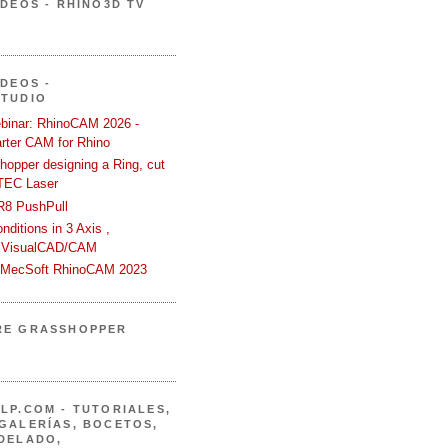
ÍDEOS - RHINO3D TV
ÍDEOS -
STUDIO
binar: RhinoCAM 2026 -
rter CAM for Rhino
hopper designing a Ring, cut
TEC Laser
R8 PushPull
ditions in 3 Axis ,
 VisualCAD/CAM
n MecSoft RhinoCAM 2023
RE GRASSHOPPER
LP.COM - TUTORIALES,
GALERÍAS, BOCETOS,
DELADO,