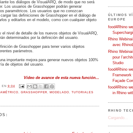
diante los diálogos de VisualARQ, de modo que no será
r. Los usuarios de Grasshopper podrán generar
tos paramétricos. Los usuarios que no conozcan
ÚLTIMOS V
cargar las definiciones de Grasshopper en el diálogo de
EUROPE
rlos y editarlos en el modelo, como con cualquier objeto
food4Rhino web
Supercharg
y el nivel de detalle de los nuevos objetos de VisualARQ,
án determinados por la definición del usuario.
Rhino Webinair
avec Rhino
inición de Grasshopper para tener varios objetos
ferentes parámetros.
Rhino Webinai
pour l’archi
una importante mejora para generar nuevos objetos 100%
Studio
ría de objetos del usuario.
food4Rhino we
Framework f
Vídeo de avance de esta nueva función...
Façade Co
L
EN
9:04
food4Rhino we
in Rhino wi
RAMÉTRICO
,
GRASSHOPPER
,
MODELADO
,
TUTORIALES
RHINO TEC
OS:
Cargando...