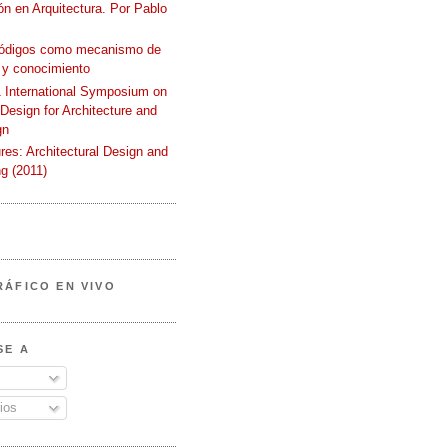
n en Arquitectura. Por Pablo
códigos como mecanismo de
 y conocimiento
International Symposium on
 Design for Architecture and
gn
ures: Architectural Design and
g (2011)
RÁFICO EN VIVO
SE A
ios