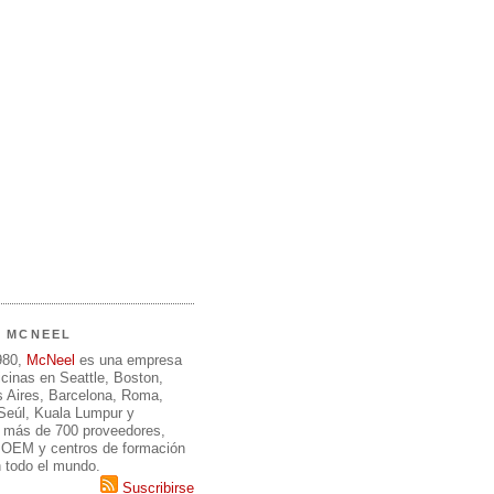
E MCNEEL
980,
McNeel
es una empresa
icinas en Seattle, Boston,
 Aires, Barcelona, Roma,
 Seúl, Kuala Lumpur y
 más de 700 proveedores,
, OEM y centros de formación
n todo el mundo.
Suscribirse