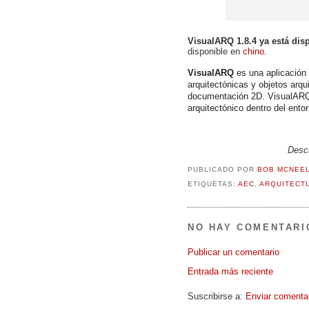
VisualARQ 1.8.4 ya está dis
disponible en
chino
.
VisualARQ
es una aplicación 
arquitectónicas y objetos arqu
documentación 2D. VisualARQ
arquitectónico dentro del ento
Desca
PUBLICADO POR
BOB MCNEE
ETIQUETAS:
AEC
,
ARQUITECT
NO HAY COMENTARI
Publicar un comentario
Entrada más reciente
Suscribirse a:
Enviar comenta