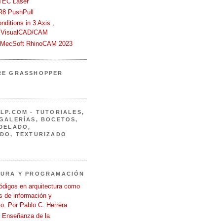
TEC Laser
R8 PushPull
ditions in 3 Axis ,
 VisualCAD/CAM
n MecSoft RhinoCAM 2023
RE GRASSHOPPER
LP.COM - TUTORIALES,
GALERÍAS, BOCETOS,
DELADO,
DO, TEXTURIZADO
TURA Y PROGRAMACIÓN
ódigos en arquitectura como
 de información y
o. Por Pablo C. Herrera
a Enseñanza de la