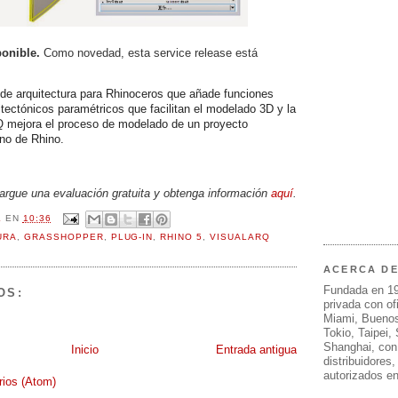
ponible.
Como novedad, esta service release está
de arquitectura para Rhinoceros que añade funciones
itectónicos paramétricos que facilitan el modelado 3D y la
 mejora el proceso de modelado de un proyecto
rno de Rhino.
rgue una evaluación gratuita y obtenga información
aquí
.
L
EN
10:36
URA
,
GRASSHOPPER
,
PLUG-IN
,
RHINO 5
,
VISUALARQ
ACERCA D
Fundada en 1
OS:
privada con of
Miami, Buenos
Tokio, Taipei,
Shanghai, con
Inicio
Entrada antigua
distribuidores
autorizados e
rios (Atom)