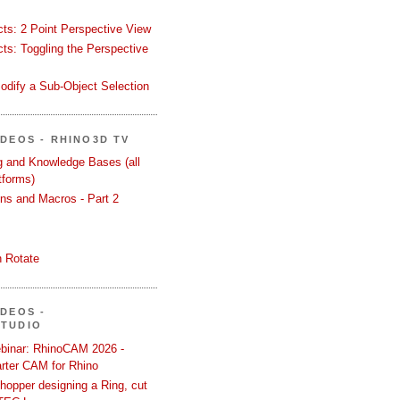
ects: 2 Point Perspective View
ects: Toggling the Perspective
odify a Sub-Object Selection
ÍDEOS - RHINO3D TV
ng and Knowledge Bases (all
tforms)
ons and Macros - Part 2
 Rotate
ÍDEOS -
STUDIO
binar: RhinoCAM 2026 -
rter CAM for Rhino
hopper designing a Ring, cut