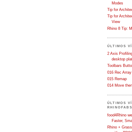
Modes
Tip for Archit
Tip for Archit
View
Rhino 8 Tip: M
ÚLTIMOS V
2 Axis Profili
desktop pla
Toolbars Butt
016 Rec Array
015 Remap
014 Move then
ÚLTIMOS V
RHINOFAB
food4Rhino we
Faster, Sma
Rhino + Grass