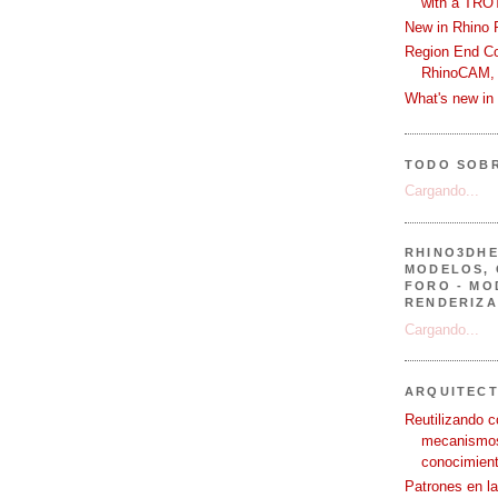
with a TRO
New in Rhino 
Region End Con
RhinoCAM,
What's new i
TODO SOB
Cargando...
RHINO3DHE
MODELOS, 
FORO - MO
RENDERIZA
Cargando...
ARQUITEC
Reutilizando c
mecanismos
conocimient
Patrones en l