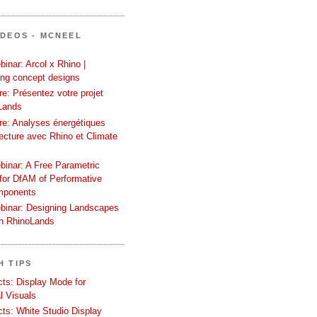
ÍDEOS - MCNEEL
inar: Arcol x Rhino |
ing concept designs
e: Présentez votre projet
Lands
re: Analyses énergétiques
tecture avec Rhino et Climate
binar: A Free Parametric
or DfAM of Performative
mponents
binar: Designing Landscapes
th RhinoLands
H TIPS
ects: Display Mode for
l Visuals
ects: White Studio Display