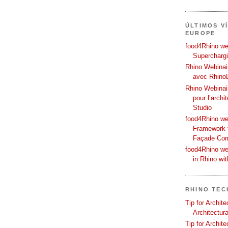
ÚLTIMOS V
EUROPE
food4Rhino web
Supercharg
Rhino Webinair
avec Rhino
Rhino Webinai
pour l’archi
Studio
food4Rhino we
Framework f
Façade Co
food4Rhino we
in Rhino wi
RHINO TEC
Tip for Archit
Architectura
Tip for Archit