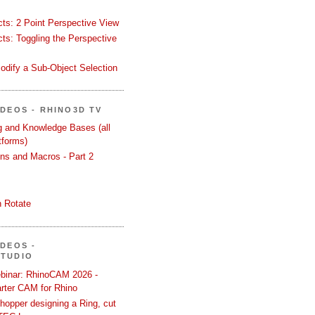
ects: 2 Point Perspective View
ects: Toggling the Perspective
odify a Sub-Object Selection
ÍDEOS - RHINO3D TV
ng and Knowledge Bases (all
tforms)
ons and Macros - Part 2
 Rotate
ÍDEOS -
STUDIO
binar: RhinoCAM 2026 -
rter CAM for Rhino
hopper designing a Ring, cut