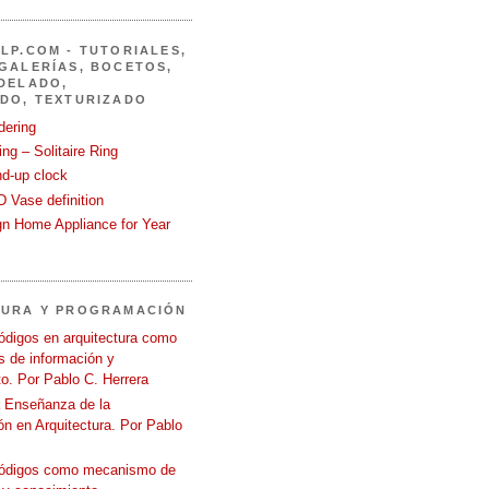
LP.COM - TUTORIALES,
GALERÍAS, BOCETOS,
DELADO,
DO, TEXTURIZADO
dering
ng – Solitaire Ring
nd-up clock
 Vase definition
gn Home Appliance for Year
TURA Y PROGRAMACIÓN
ódigos en arquitectura como
 de información y
o. Por Pablo C. Herrera
a Enseñanza de la
n en Arquitectura. Por Pablo
códigos como mecanismo de