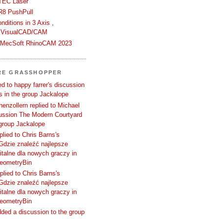
TEC Laser
R8 PushPull
ditions in 3 Axis ,
 VisualCAD/CAM
n MecSoft RhinoCAM 2023
RE GRASSHOPPER
d to happy farrer's discussion
 in the group Jackalope
enzollern replied to Michael
cussion The Modern Courtyard
 group Jackalope
plied to Chris Barns's
Gdzie znaleźć najlepsze
talne dla nowych graczy in
GeometryBin
plied to Chris Barns's
Gdzie znaleźć najlepsze
talne dla nowych graczy in
GeometryBin
ded a discussion to the group