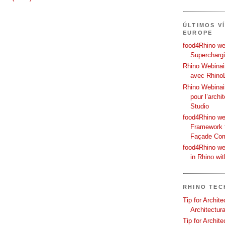
ÚLTIMOS V
EUROPE
food4Rhino web
Supercharg
Rhino Webinair
avec Rhino
Rhino Webinai
pour l’archi
Studio
food4Rhino we
Framework f
Façade Co
food4Rhino we
in Rhino wi
RHINO TEC
Tip for Archit
Architectura
Tip for Archit