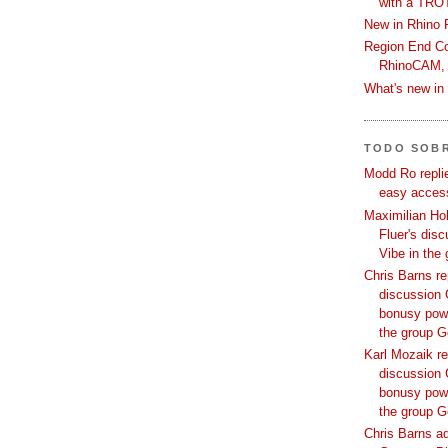
with a TRO
New in Rhino 
Region End Con
RhinoCAM,
What's new i
TODO SOB
Modd Ro replie
easy access
Maximilian Hoh
Fluer's dis
Vibe in the
Chris Barns re
discussion 
bonusy powi
the group 
Karl Mozaik re
discussion 
bonusy powi
the group 
Chris Barns ad