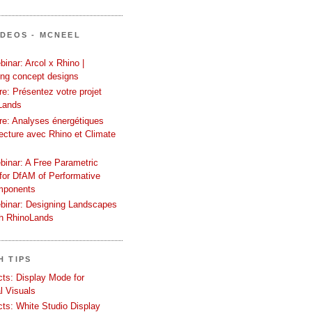
ÍDEOS - MCNEEL
inar: Arcol x Rhino |
ing concept designs
e: Présentez votre projet
Lands
re: Analyses énergétiques
tecture avec Rhino et Climate
binar: A Free Parametric
or DfAM of Performative
mponents
binar: Designing Landscapes
th RhinoLands
H TIPS
ects: Display Mode for
l Visuals
ects: White Studio Display