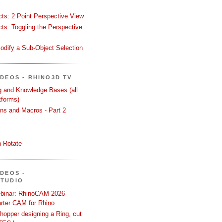
ects: 2 Point Perspective View
ects: Toggling the Perspective
odify a Sub-Object Selection
ÍDEOS - RHINO3D TV
ng and Knowledge Bases (all
tforms)
ons and Macros - Part 2
 Rotate
ÍDEOS -
STUDIO
binar: RhinoCAM 2026 -
rter CAM for Rhino
hopper designing a Ring, cut