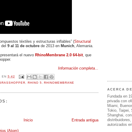
mpuestos téxtiles y estructuras inflables” (
Structural
r del
9 al 11 de octubre
de 2013 en
Munich
, Alemania.
 presentará el nuevo
RhinoMembrane 2.0 64-bit
, que
hopper.
Información completa...
L
EN
5:42
GRASSHOPPER
,
RHINO 5
,
RHINOMEMBRANE
ACERCA D
Fundada en 1
privada con of
OS:
Miami, Buenos
Tokio, Taipei,
Shanghai, con
distribuidores
Inicio
Entrada antigua
autorizados e
rios (Atom)