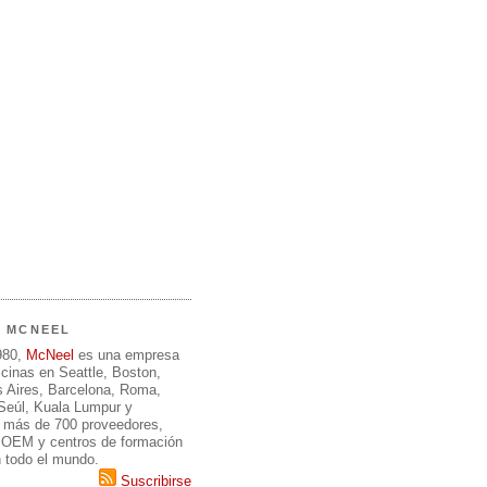
E MCNEEL
980,
McNeel
es una empresa
icinas en Seattle, Boston,
 Aires, Barcelona, Roma,
 Seúl, Kuala Lumpur y
 más de 700 proveedores,
, OEM y centros de formación
n todo el mundo.
Suscribirse