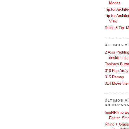
Modes
Tip for Archit
Tip for Archit
View
Rhino 8 Tip: M
ÚLTIMOS V
2 Axis Profili
desktop pla
Toolbars Butt
016 Rec Array
015 Remap
014 Move then
ÚLTIMOS V
RHINOFAB
food4Rhino we
Faster, Sma
Rhino + Grass