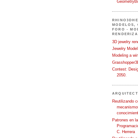
GeometryB
RHINO3DHE
MODELOS, 
FORO - MO
RENDERIZA
3D jewelry ren
Jewelry Modeli
Modeling a wi
Grasshopper3D
Contest: Desi
2050.
ARQUITEC
Reutilizando c
mecanismos
conocimient
Patrones en l
Programació
C. Herrera