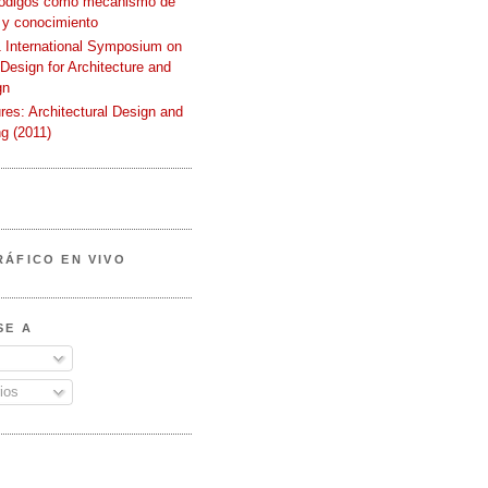
códigos como mecanismo de
 y conocimiento
International Symposium on
 Design for Architecture and
gn
ures: Architectural Design and
g (2011)
RÁFICO EN VIVO
SE A
ios