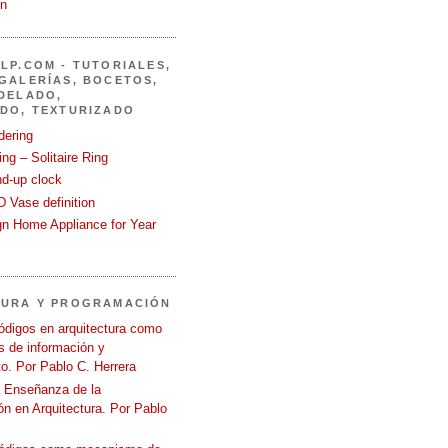
in
LP.COM - TUTORIALES,
GALERÍAS, BOCETOS,
DELADO,
DO, TEXTURIZADO
dering
ng – Solitaire Ring
nd-up clock
 Vase definition
gn Home Appliance for Year
TURA Y PROGRAMACIÓN
ódigos en arquitectura como
 de información y
o. Por Pablo C. Herrera
a Enseñanza de la
n en Arquitectura. Por Pablo