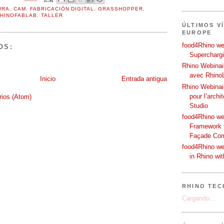
URA
,
CAM
,
FABRICACIÓN DIGITAL
,
GRASSHOPPER
,
HINOFABLAB
,
TALLER
ÚLTIMOS V
EUROPE
food4Rhino web
OS:
Supercharg
Rhino Webinair
avec Rhino
Inicio
Entrada antigua
Rhino Webinai
pour l’archi
rios (Atom)
Studio
food4Rhino we
Framework f
Façade Co
food4Rhino we
in Rhino wi
RHINO TEC
Cargando...