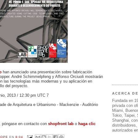
b
han anunciado una presentación sobre fabricación
hopper. André Schimmelpfeng y Affonso Orciuoli mostrarán
n las tecnologías más modernas y su aplicación en
llo del proyecto
.
ACERCA D
nio, 2013 / 12:30 pm UTC
7
Fundada en 1
ade de Arquitetura e Urbanismo - Mackenzie - Auditório
privada con of
Miami, Buenos
Tokio, Taipei,
Shanghai, con
, póngase en contacto con
shopfront lab
o
haga clic
distribuidores
autorizados e
ROPE
EN
8:04