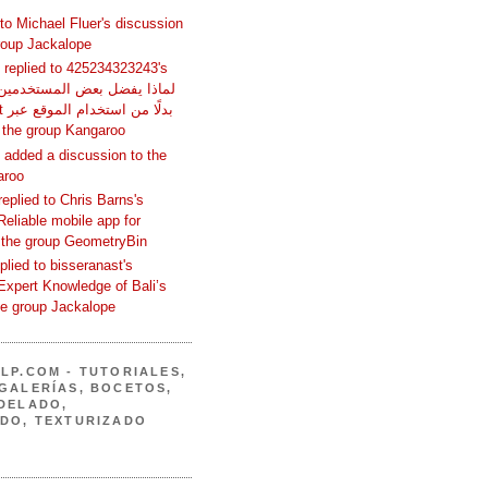
 to Michael Fluer's discussion
group Jackalope
replied to 425234323243's
المتص in the group Kangaroo
added a discussion to the
aroo
replied to Chris Barns's
Reliable mobile app for
 the group GeometryBin
eplied to bisseranast's
Expert Knowledge of Bali’s
he group Jackalope
LP.COM - TUTORIALES,
GALERÍAS, BOCETOS,
DELADO,
DO, TEXTURIZADO