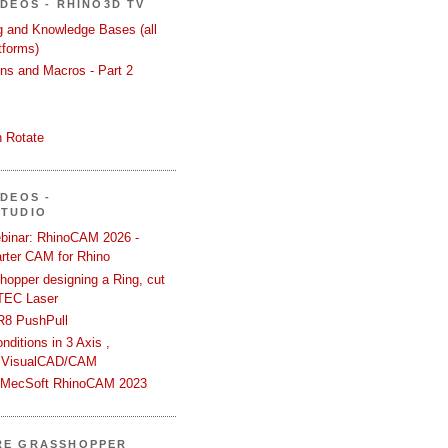
ÍDEOS - RHINO3D TV
ng and Knowledge Bases (all
tforms)
ons and Macros - Part 2
 Rotate
ÍDEOS -
STUDIO
binar: RhinoCAM 2026 -
rter CAM for Rhino
hopper designing a Ring, cut
TEC Laser
R8 PushPull
ditions in 3 Axis ,
 VisualCAD/CAM
n MecSoft RhinoCAM 2023
RE GRASSHOPPER