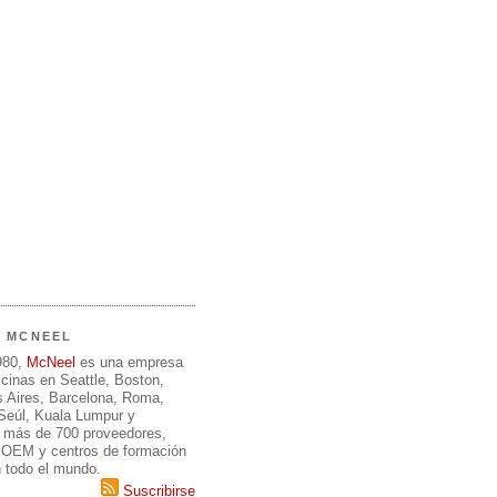
E MCNEEL
980,
McNeel
es una empresa
icinas en Seattle, Boston,
 Aires, Barcelona, Roma,
 Seúl, Kuala Lumpur y
 más de 700 proveedores,
, OEM y centros de formación
n todo el mundo.
Suscribirse