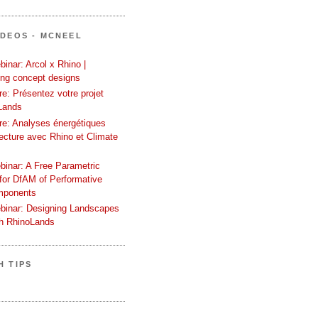
ÍDEOS - MCNEEL
inar: Arcol x Rhino |
ing concept designs
e: Présentez votre projet
Lands
re: Analyses énergétiques
tecture avec Rhino et Climate
binar: A Free Parametric
or DfAM of Performative
mponents
binar: Designing Landscapes
th RhinoLands
H TIPS