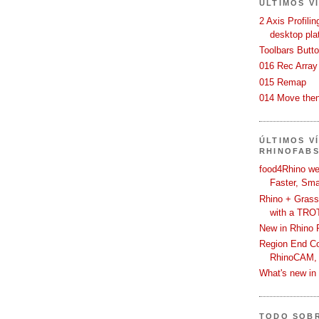
ÚLTIMOS V
2 Axis Profili
desktop pla
Toolbars Butt
016 Rec Array
015 Remap
014 Move then
ÚLTIMOS V
RHINOFAB
food4Rhino we
Faster, Sma
Rhino + Grass
with a TRO
New in Rhino 
Region End Con
RhinoCAM,
What's new i
TODO SOB