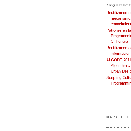
ARQUITEC
Reutilizando c
mecanismos
conocimient
Patrones en l
Programació
C. Herrera
Reutilizando 
información
ALGODE 2011 
Algorithmic
Urban Desi
Scripting Cult
Programmin
MAPA DE T