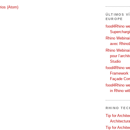
rios (Atom)
ÚLTIMOS V
EUROPE
food4Rhino web
Supercharg
Rhino Webinair
avec Rhino
Rhino Webinai
pour l’archi
Studio
food4Rhino we
Framework f
Façade Co
food4Rhino we
in Rhino wi
RHINO TEC
Tip for Archit
Architectura
Tip for Archit