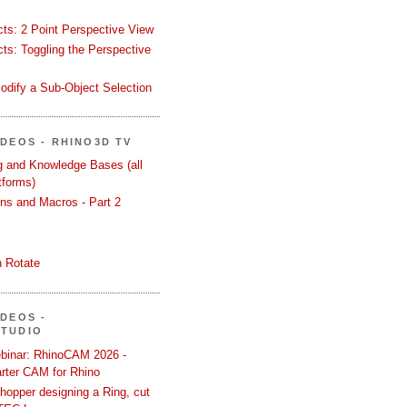
ects: 2 Point Perspective View
ects: Toggling the Perspective
odify a Sub-Object Selection
ÍDEOS - RHINO3D TV
ng and Knowledge Bases (all
tforms)
ons and Macros - Part 2
 Rotate
ÍDEOS -
STUDIO
binar: RhinoCAM 2026 -
rter CAM for Rhino
hopper designing a Ring, cut