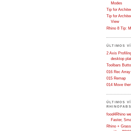
Modes
Tip for Archit
Tip for Archit
View
Rhino 8 Tip: M
ÚLTIMOS V
2 Axis Profili
desktop pla
Toolbars Butt
016 Rec Array
015 Remap
014 Move then
ÚLTIMOS V
RHINOFAB
food4Rhino we
Faster, Sma
Rhino + Grass