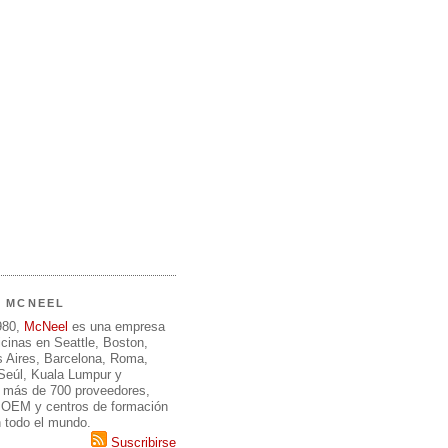
E MCNEEL
980,
McNeel
es una empresa
icinas en Seattle, Boston,
 Aires, Barcelona, Roma,
 Seúl, Kuala Lumpur y
 más de 700 proveedores,
, OEM y centros de formación
n todo el mundo.
Suscribirse