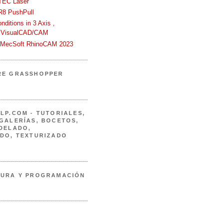
TEC Laser
R8 PushPull
ditions in 3 Axis ,
 VisualCAD/CAM
n MecSoft RhinoCAM 2023
RE GRASSHOPPER
LP.COM - TUTORIALES,
GALERÍAS, BOCETOS,
DELADO,
DO, TEXTURIZADO
TURA Y PROGRAMACIÓN