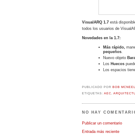
VisualARQ 1.7
está disponibl
todos los usuarios de Visual
Novedades en la 1.7:
Más rápido,
mane
pequeños
.
Nuevo objeto
Bar
Los
Huecos
puede
Los espacios tie
PUBLICADO POR
BOB MCNEE
ETIQUETAS:
AEC
,
ARQUITECT
NO HAY COMENTARI
Publicar un comentario
Entrada más reciente