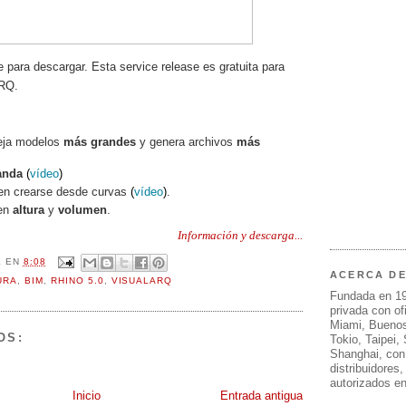
e para descargar. Esta service release es gratuita para
ARQ.
ja modelos
más grandes
y genera archivos
más
anda
(
vídeo
)
n crearse desde curvas
(
vídeo
)
.
nen
altura
y
volumen
.
Información y descarga...
L
EN
8:08
ACERCA D
URA
,
BIM
,
RHINO 5.0
,
VISUALARQ
Fundada en 1
privada con of
Miami, Buenos
OS:
Tokio, Taipei,
Shanghai, con
distribuidores
autorizados e
Inicio
Entrada antigua