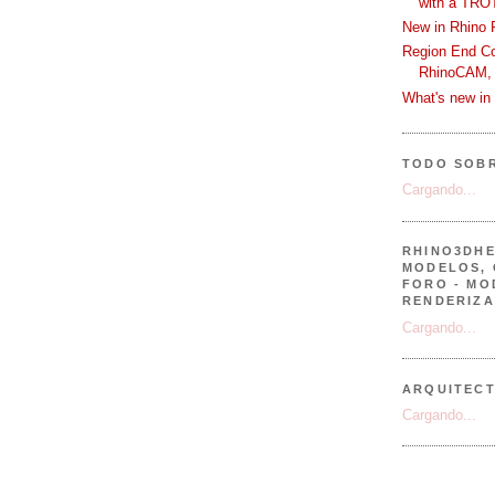
with a TRO
New in Rhino 
Region End Con
RhinoCAM,
What's new i
TODO SOB
Cargando...
RHINO3DHE
MODELOS, 
FORO - MO
RENDERIZA
Cargando...
ARQUITEC
Cargando...