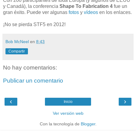
Con 200 participantes de toda Europa (y algunos de EEUU
y Canadá), la conferencia
Shape To Fabrication 4
fue un
gran éxito. Puede ver algunas
fotos
y
vídeos
en los enlaces.
¡No se pierda STF5 en 2012!
Bob McNeel
en
8:43
Compartir
No hay comentarios:
Publicar un comentario
‹
›
Inicio
Ver versión web
Con la tecnología de
Blogger
.