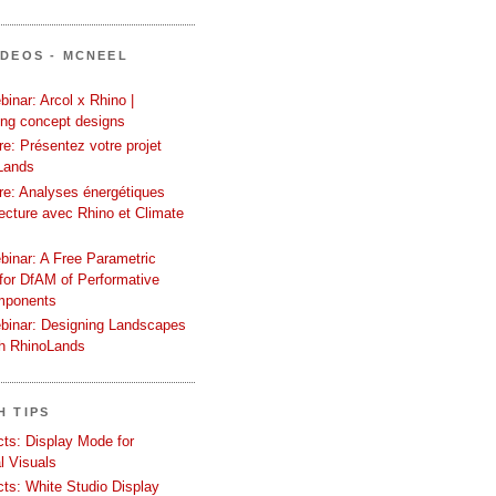
ÍDEOS - MCNEEL
inar: Arcol x Rhino |
ing concept designs
e: Présentez votre projet
Lands
re: Analyses énergétiques
tecture avec Rhino et Climate
binar: A Free Parametric
or DfAM of Performative
mponents
binar: Designing Landscapes
th RhinoLands
H TIPS
ects: Display Mode for
l Visuals
ects: White Studio Display