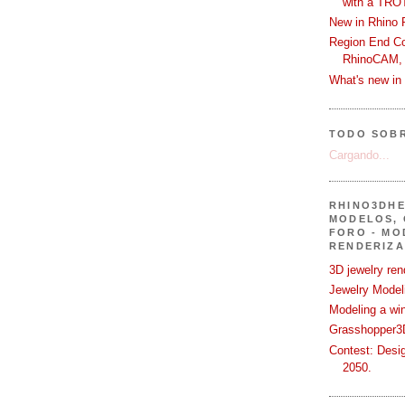
with a TRO
New in Rhino 
Region End Con
RhinoCAM,
What's new i
TODO SOB
Cargando...
RHINO3DHE
MODELOS, 
FORO - MO
RENDERIZA
3D jewelry ren
Jewelry Modeli
Modeling a wi
Grasshopper3D
Contest: Desi
2050.