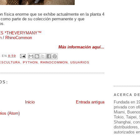
ón física enorme que se exhibe actualmente en la planta 4
como parte de su colección permanente y que
os.
ES *THEVERYMANY™
n
/
RhinoCommon
Más información aquí...
L
EN
8:59
ESCULTURA
,
PYTHON
,
RHINOCOMMON
,
USUARIOS
OS:
ACERCA D
Fundada en 1
Inicio
Entrada antigua
privada con of
Miami, Buenos
rios (Atom)
Tokio, Taipei,
Shanghai, con
distribuidores
autorizados e