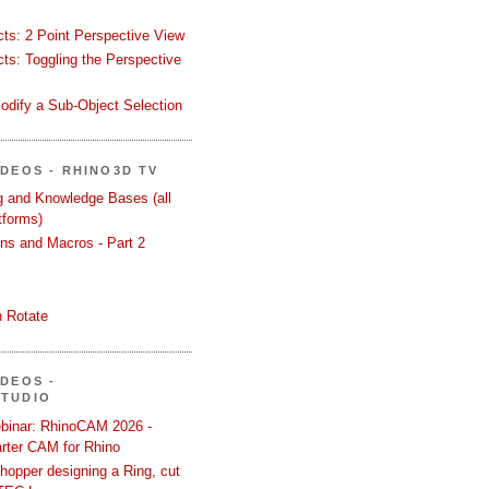
ects: 2 Point Perspective View
ects: Toggling the Perspective
odify a Sub-Object Selection
ÍDEOS - RHINO3D TV
ng and Knowledge Bases (all
tforms)
ons and Macros - Part 2
 Rotate
ÍDEOS -
STUDIO
binar: RhinoCAM 2026 -
rter CAM for Rhino
hopper designing a Ring, cut