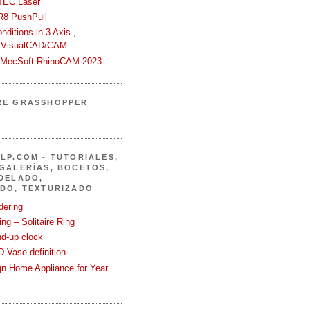
TEC Laser
R8 PushPull
ditions in 3 Axis ,
 VisualCAD/CAM
n MecSoft RhinoCAM 2023
RE GRASSHOPPER
LP.COM - TUTORIALES,
GALERÍAS, BOCETOS,
DELADO,
DO, TEXTURIZADO
dering
ng – Solitaire Ring
nd-up clock
 Vase definition
gn Home Appliance for Year