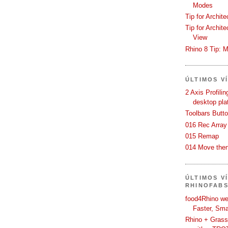
Modes
Tip for Archit
Tip for Archit
View
Rhino 8 Tip: M
ÚLTIMOS V
2 Axis Profili
desktop pla
Toolbars Butt
016 Rec Array
015 Remap
014 Move then
ÚLTIMOS V
RHINOFAB
food4Rhino we
Faster, Sma
Rhino + Grass