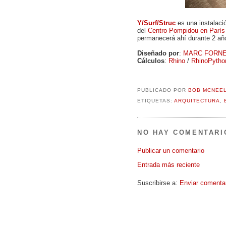
Y/Surf/Struc
es una instalaci
del
Centro Pompidou en París
permanecerá ahí durante 2 añ
Diseñado por
:
MARC FORN
Cálculos
:
Rhino
/
RhinoPytho
PUBLICADO POR
BOB MCNEE
ETIQUETAS:
ARQUITECTURA
,
NO HAY COMENTARI
Publicar un comentario
Entrada más reciente
Suscribirse a:
Enviar comenta