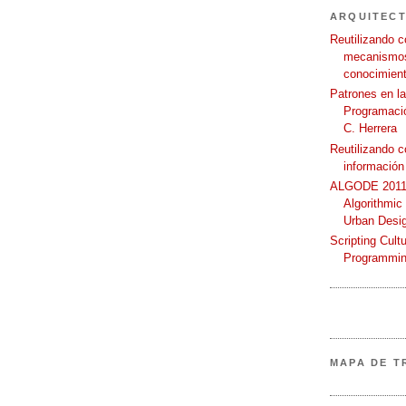
ARQUITEC
Reutilizando c
mecanismos
conocimient
Patrones en l
Programació
C. Herrera
Reutilizando 
información
ALGODE 2011 
Algorithmic
Urban Desi
Scripting Cult
Programmin
MAPA DE T