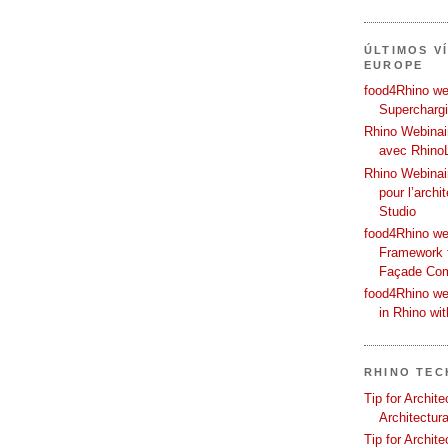
ÚLTIMOS V
EUROPE
food4Rhino web
Supercharg
Rhino Webinair
avec Rhino
Rhino Webinai
pour l’archi
Studio
food4Rhino we
Framework f
Façade Co
food4Rhino we
in Rhino wi
RHINO TEC
Tip for Archit
Architectura
Tip for Archit