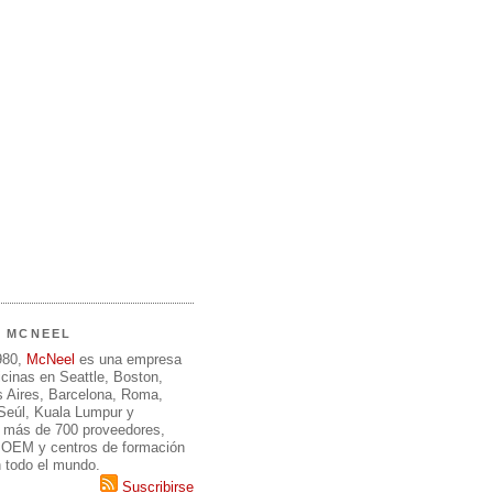
E MCNEEL
980,
McNeel
es una empresa
icinas en Seattle, Boston,
 Aires, Barcelona, Roma,
 Seúl, Kuala Lumpur y
 más de 700 proveedores,
, OEM y centros de formación
n todo el mundo.
Suscribirse