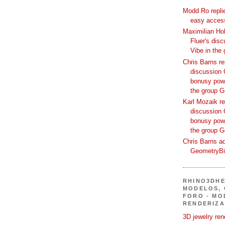
Modd Ro replie
easy access
Maximilian Hoh
Fluer's dis
Vibe in the
Chris Barns re
discussion 
bonusy powi
the group 
Karl Mozaik re
discussion 
bonusy powi
the group 
Chris Barns ad
GeometryB
RHINO3DHE
MODELOS, 
FORO - MO
RENDERIZA
3D jewelry ren