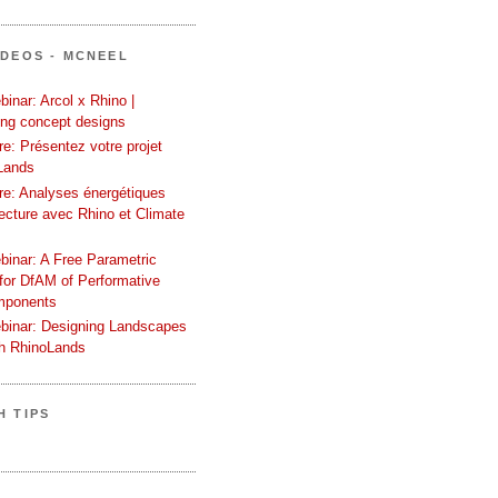
ÍDEOS - MCNEEL
inar: Arcol x Rhino |
ing concept designs
e: Présentez votre projet
Lands
re: Analyses énergétiques
tecture avec Rhino et Climate
binar: A Free Parametric
or DfAM of Performative
mponents
binar: Designing Landscapes
th RhinoLands
H TIPS