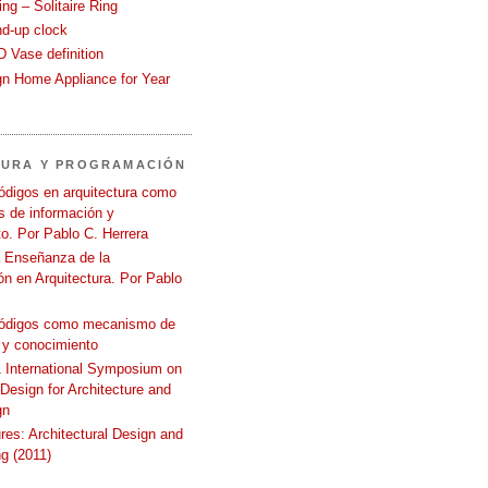
ng – Solitaire Ring
nd-up clock
 Vase definition
gn Home Appliance for Year
TURA Y PROGRAMACIÓN
ódigos en arquitectura como
 de información y
o. Por Pablo C. Herrera
a Enseñanza de la
n en Arquitectura. Por Pablo
códigos como mecanismo de
 y conocimiento
International Symposium on
 Design for Architecture and
gn
ures: Architectural Design and
g (2011)