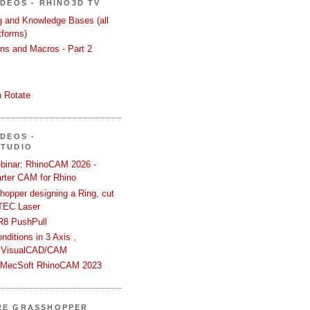
ÍDEOS - RHINO3D TV
ng and Knowledge Bases (all
tforms)
ons and Macros - Part 2
 Rotate
ÍDEOS -
STUDIO
binar: RhinoCAM 2026 -
rter CAM for Rhino
hopper designing a Ring, cut
TEC Laser
R8 PushPull
ditions in 3 Axis ,
 VisualCAD/CAM
n MecSoft RhinoCAM 2023
RE GRASSHOPPER