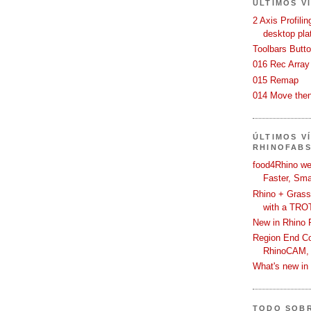
ÚLTIMOS V
2 Axis Profili
desktop pla
Toolbars Butt
016 Rec Array
015 Remap
014 Move then
ÚLTIMOS V
RHINOFAB
food4Rhino we
Faster, Sma
Rhino + Grass
with a TRO
New in Rhino 
Region End Con
RhinoCAM,
What's new i
TODO SOB