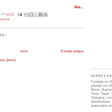
Más...
L
EN
15:57
RIALES
OS:
Inicio
Entrada antigua
rios (Atom)
ACERCA D
Fundada en 1
privada con of
Miami, Buenos
Tokio, Taipei,
Shanghai, con
distribuidores
autorizados e