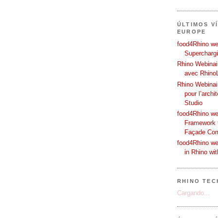
ÚLTIMOS V
EUROPE
food4Rhino web
Supercharg
Rhino Webinair
avec Rhino
Rhino Webinai
pour l’archi
Studio
food4Rhino we
Framework f
Façade Co
food4Rhino we
in Rhino wi
RHINO TEC
Cargando...