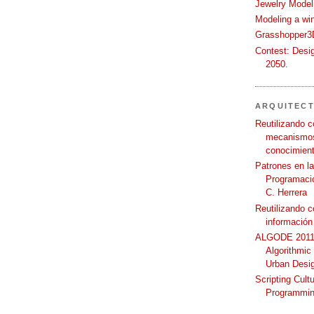
Jewelry Modeli
Modeling a wi
Grasshopper3D
Contest: Desi
2050.
ARQUITEC
Reutilizando c
mecanismos
conocimient
Patrones en l
Programació
C. Herrera
Reutilizando 
información
ALGODE 2011 
Algorithmic
Urban Desi
Scripting Cult
Programmin