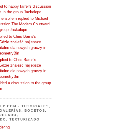
d to happy farrer's discussion
 in the group Jackalope
enzollern replied to Michael
cussion The Modern Courtyard
 group Jackalope
plied to Chris Barns's
Gdzie znaleźć najlepsze
talne dla nowych graczy in
GeometryBin
plied to Chris Barns's
Gdzie znaleźć najlepsze
talne dla nowych graczy in
GeometryBin
ded a discussion to the group
in
LP.COM - TUTORIALES,
GALERÍAS, BOCETOS,
DELADO,
DO, TEXTURIZADO
dering