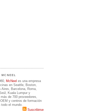
E MCNEEL
980,
McNeel
es una empresa
icinas en Seattle, Boston,
 Aires, Barcelona, Roma,
 Seúl, Kuala Lumpur y
 más de 700 proveedores,
, OEM y centros de formación
n todo el mundo.
Suscribirse