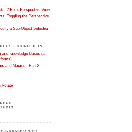
ects: 2 Point Perspective View
ects: Toggling the Perspective
odify a Sub-Object Selection
ÍDEOS - RHINO3D TV
ng and Knowledge Bases (all
tforms)
ons and Macros - Part 2
 Rotate
ÍDEOS -
STUDIO
RE GRASSHOPPER