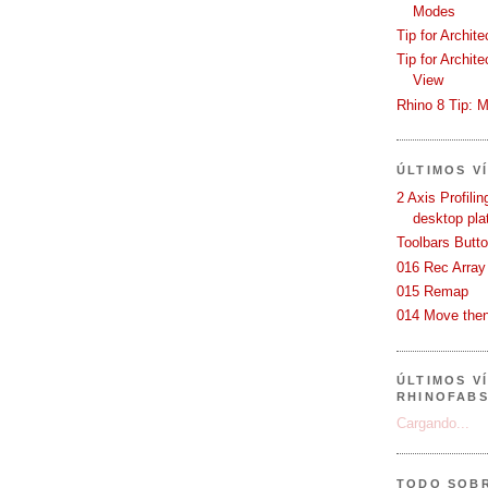
Modes
Tip for Archit
Tip for Archit
View
Rhino 8 Tip: M
ÚLTIMOS V
2 Axis Profili
desktop pla
Toolbars Butt
016 Rec Array
015 Remap
014 Move then
ÚLTIMOS V
RHINOFAB
Cargando...
TODO SOB