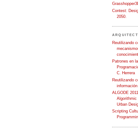
Grasshopper3D
Contest: Desi
2050.
ARQUITEC
Reutilizando c
mecanismos
conocimient
Patrones en l
Programació
C. Herrera
Reutilizando 
información
ALGODE 2011 
Algorithmic
Urban Desi
Scripting Cult
Programmin