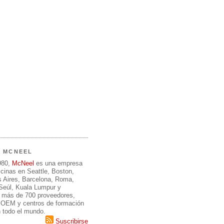
E MCNEEL
980,
McNeel
es una empresa
icinas en Seattle, Boston,
 Aires, Barcelona, Roma,
 Seúl, Kuala Lumpur y
 más de 700 proveedores,
, OEM y centros de formación
n todo el mundo.
Suscribirse