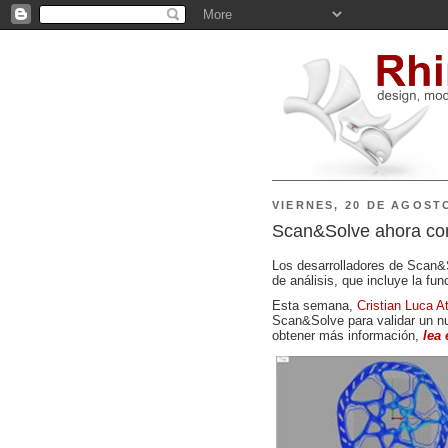
VIERNES, 20 DE AGOST
Scan&Solve ahora co
Los desarrolladores de Scan&S
de análisis, que incluye la fu
Esta semana,
Cristian Luca At
Scan&Solve para validar un nu
obtener más información,
lea 