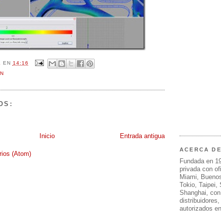
L
EN
14:16
IN
OS:
Inicio
Entrada antigua
ACERCA D
rios (Atom)
Fundada en 1
privada con of
Miami, Buenos
Tokio, Taipei,
Shanghai, con
distribuidores
autorizados e