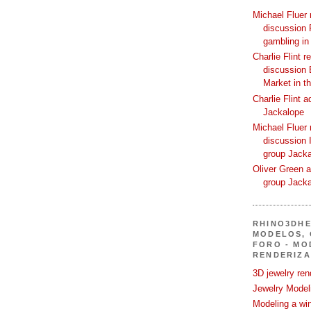
Michael Fluer 
discussion 
gambling in
Charlie Flint r
discussion 
Market in t
Charlie Flint 
Jackalope
Michael Fluer 
discussion I
group Jack
Oliver Green a
group Jack
RHINO3DHE
MODELOS, 
FORO - MO
RENDERIZA
3D jewelry ren
Jewelry Modeli
Modeling a wi