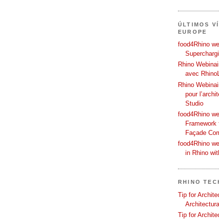
ÚLTIMOS V
EUROPE
food4Rhino web
Supercharg
Rhino Webinair
avec Rhino
Rhino Webinai
pour l’archi
Studio
food4Rhino we
Framework f
Façade Co
food4Rhino we
in Rhino wi
RHINO TEC
Tip for Archit
Architectura
Tip for Archit