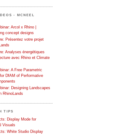
ÍDEOS - MCNEEL
inar: Arcol x Rhino |
ing concept designs
e: Présentez votre projet
Lands
re: Analyses énergétiques
tecture avec Rhino et Climate
binar: A Free Parametric
or DfAM of Performative
mponents
binar: Designing Landscapes
th RhinoLands
H TIPS
ects: Display Mode for
l Visuals
ects: White Studio Display