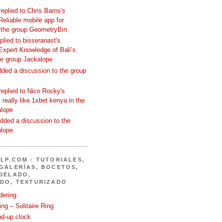
replied to Chris Barns's
Reliable mobile app for
 the group GeometryBin
eplied to bisseranast's
Expert Knowledge of Bali’s
he group Jackalope
added a discussion to the group
replied to Nico Rocky's
 really like 1xbet kenya in the
alope
dded a discussion to the
alope
LP.COM - TUTORIALES,
GALERÍAS, BOCETOS,
DELADO,
DO, TEXTURIZADO
dering
ng – Solitaire Ring
nd-up clock