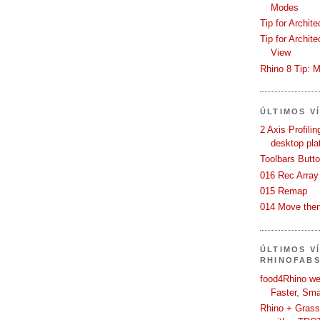
Modes
Tip for Archit
Tip for Archit
View
Rhino 8 Tip: M
ÚLTIMOS V
2 Axis Profili
desktop pla
Toolbars Butt
016 Rec Array
015 Remap
014 Move then
ÚLTIMOS V
RHINOFAB
food4Rhino we
Faster, Sma
Rhino + Grass