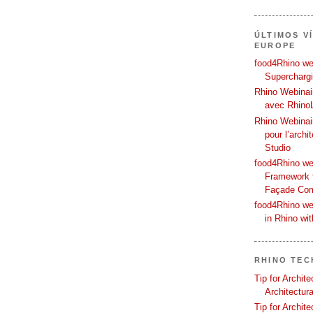
ÚLTIMOS V
EUROPE
food4Rhino web
Supercharg
Rhino Webinair
avec Rhino
Rhino Webinai
pour l’archi
Studio
food4Rhino we
Framework f
Façade Co
food4Rhino we
in Rhino wi
RHINO TEC
Tip for Archit
Architectura
Tip for Archit