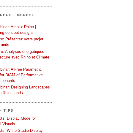
ÍDEOS - MCNEEL
inar: Arcol x Rhino |
ing concept designs
e: Présentez votre projet
Lands
re: Analyses énergétiques
tecture avec Rhino et Climate
binar: A Free Parametric
or DfAM of Performative
mponents
binar: Designing Landscapes
th RhinoLands
H TIPS
ects: Display Mode for
l Visuals
ects: White Studio Display