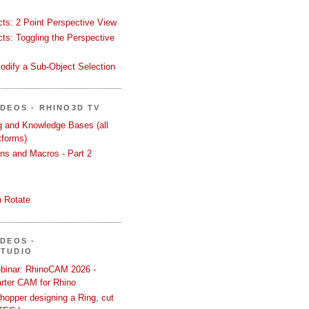
ects: 2 Point Perspective View
ects: Toggling the Perspective
odify a Sub-Object Selection
ÍDEOS - RHINO3D TV
ng and Knowledge Bases (all
tforms)
ons and Macros - Part 2
 Rotate
ÍDEOS -
STUDIO
binar: RhinoCAM 2026 -
rter CAM for Rhino
hopper designing a Ring, cut