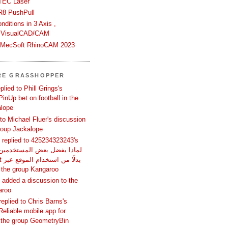
TEC Laser
R8 PushPull
ditions in 3 Axis ,
 VisualCAD/CAM
n MecSoft RhinoCAM 2023
RE GRASSHOPPER
lied to Phill Grings's
inUp bet on football in the
alope
 to Michael Fluer's discussion
group Jackalope
replied to 425234323243's
المتص in the group Kangaroo
added a discussion to the
aroo
replied to Chris Barns's
Reliable mobile app for
 the group GeometryBin