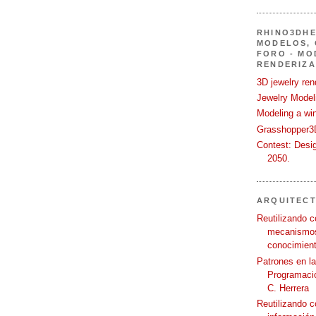
RHINO3DHE
MODELOS, 
FORO - MO
RENDERIZA
3D jewelry ren
Jewelry Modeli
Modeling a wi
Grasshopper3D
Contest: Desi
2050.
ARQUITEC
Reutilizando c
mecanismos
conocimient
Patrones en l
Programació
C. Herrera
Reutilizando 