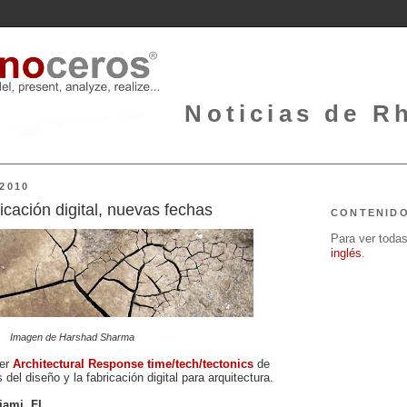
Noticias de Rh
2010
ricación digital, nuevas fechas
CONTENID
Para ver todas 
inglés
.
Imagen de Harshad Sharma
ler
Architectural Response time/tech/tectonics
de
del diseño y la fabricación digital para arquitectura.
iami, FL