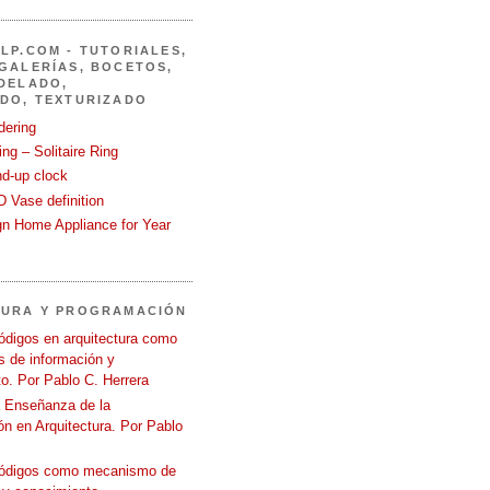
LP.COM - TUTORIALES,
GALERÍAS, BOCETOS,
DELADO,
DO, TEXTURIZADO
dering
ng – Solitaire Ring
nd-up clock
 Vase definition
gn Home Appliance for Year
TURA Y PROGRAMACIÓN
ódigos en arquitectura como
 de información y
o. Por Pablo C. Herrera
a Enseñanza de la
n en Arquitectura. Por Pablo
códigos como mecanismo de