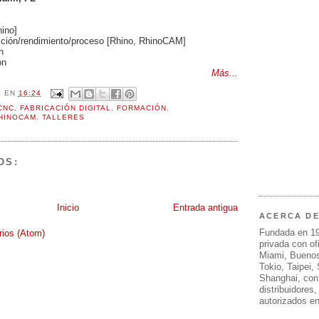
hino]
ción/rendimiento/proceso [Rhino, RhinoCAM]
n
on
Más...
L
EN
16:24
CNC
,
FABRICACIÓN DIGITAL
,
FORMACIÓN
,
HINOCAM
,
TALLERES
OS:
Inicio
Entrada antigua
ACERCA D
Fundada en 1
rios (Atom)
privada con of
Miami, Buenos
Tokio, Taipei,
Shanghai, con
distribuidores
autorizados e