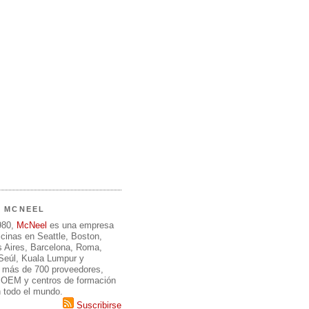
E MCNEEL
980,
McNeel
es una empresa
icinas en Seattle, Boston,
 Aires, Barcelona, Roma,
 Seúl, Kuala Lumpur y
 más de 700 proveedores,
, OEM y centros de formación
n todo el mundo.
Suscribirse