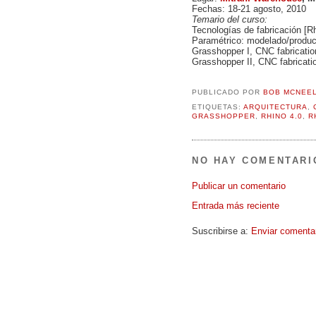
Fechas: 18-21 agosto, 2010
Temario del curso:
Tecnologías de fabricación [R
Paramétrico: modelado/produc
Grasshopper I, CNC fabricatio
Grasshopper II, CNC fabricati
PUBLICADO POR
BOB MCNEE
ETIQUETAS:
ARQUITECTURA
,
GRASSHOPPER
,
RHINO 4.0
,
R
NO HAY COMENTARI
Publicar un comentario
Entrada más reciente
Suscribirse a:
Enviar comenta