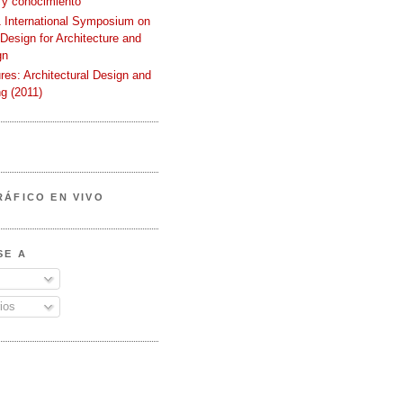
 y conocimiento
International Symposium on
 Design for Architecture and
gn
ures: Architectural Design and
g (2011)
RÁFICO EN VIVO
SE A
ios