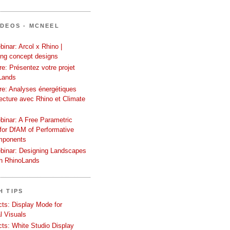
ÍDEOS - MCNEEL
inar: Arcol x Rhino |
ing concept designs
e: Présentez votre projet
Lands
re: Analyses énergétiques
tecture avec Rhino et Climate
binar: A Free Parametric
or DfAM of Performative
mponents
binar: Designing Landscapes
th RhinoLands
H TIPS
ects: Display Mode for
l Visuals
ects: White Studio Display