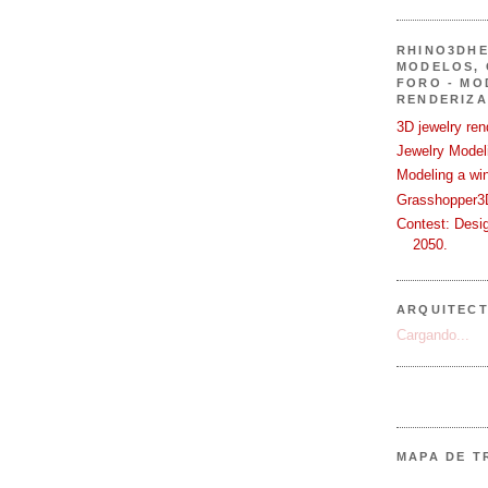
RHINO3DHE
MODELOS, 
FORO - MO
RENDERIZA
3D jewelry ren
Jewelry Modeli
Modeling a wi
Grasshopper3D
Contest: Desi
2050.
ARQUITEC
Cargando...
MAPA DE T