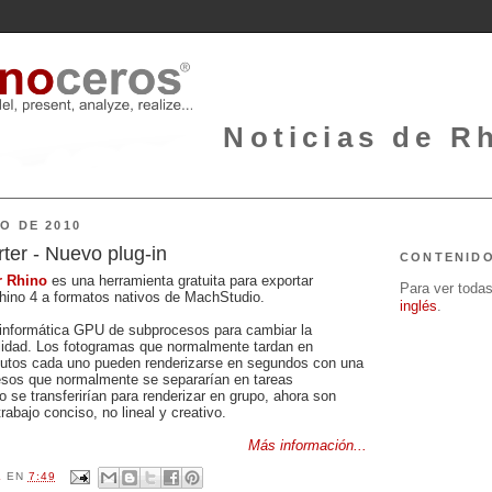
Noticias de Rh
O DE 2010
ter - Nuevo plug-in
CONTENID
r Rhino
es una herramienta gratuita para exportar
Para ver todas 
hino 4 a formatos nativos de
MachStudio
.
inglés
.
informática GPU de subprocesos para cambiar la
lidad. Los fotogramas que normalmente tardan en
inutos cada uno pueden renderizarse en segundos con una
esos que normalmente se separarían en tareas
 se transferirían para renderizar en grupo, ahora son
rabajo conciso, no lineal y creativo.
Más información...
L
EN
7:49