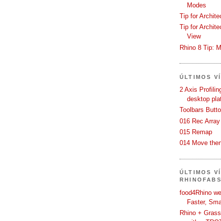
Modes
Tip for Archit
Tip for Archit
View
Rhino 8 Tip: M
ÚLTIMOS V
2 Axis Profili
desktop pla
Toolbars Butt
016 Rec Array
015 Remap
014 Move then
ÚLTIMOS V
RHINOFAB
food4Rhino we
Faster, Sma
Rhino + Grass