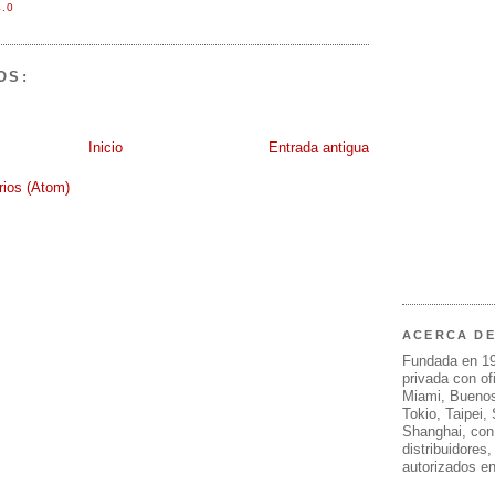
.0
OS:
Inicio
Entrada antigua
rios (Atom)
ACERCA D
Fundada en 1
privada con of
Miami, Buenos
Tokio, Taipei,
Shanghai, con
distribuidores
autorizados e