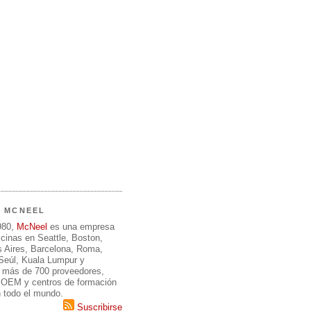
E MCNEEL
980,
McNeel
es una empresa
icinas en Seattle, Boston,
 Aires, Barcelona, Roma,
 Seúl, Kuala Lumpur y
 más de 700 proveedores,
, OEM y centros de formación
n todo el mundo.
Suscribirse