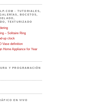
LP.COM - TUTORIALES,
GALERÍAS, BOCETOS,
DELADO,
DO, TEXTURIZADO
dering
ng – Solitaire Ring
nd-up clock
 Vase definition
gn Home Appliance for Year
TURA Y PROGRAMACIÓN
RÁFICO EN VIVO