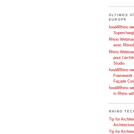
ÚLTIMOS V
EUROPE
food4Rhino web
Supercharg
Rhino Webinair
avec Rhino
Rhino Webinai
pour l’archi
Studio
food4Rhino we
Framework f
Façade Co
food4Rhino we
in Rhino wi
RHINO TEC
Tip for Archit
Architectura
Tip for Archit