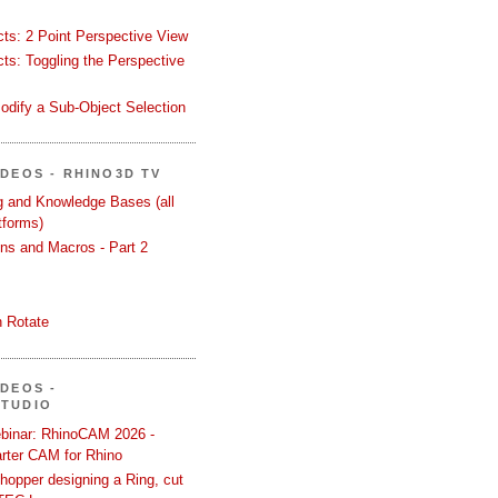
ects: 2 Point Perspective View
ects: Toggling the Perspective
odify a Sub-Object Selection
ÍDEOS - RHINO3D TV
ng and Knowledge Bases (all
tforms)
ons and Macros - Part 2
 Rotate
ÍDEOS -
STUDIO
binar: RhinoCAM 2026 -
rter CAM for Rhino
hopper designing a Ring, cut