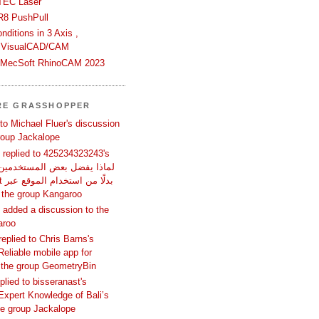
TEC Laser
R8 PushPull
ditions in 3 Axis ,
 VisualCAD/CAM
n MecSoft RhinoCAM 2023
RE GRASSHOPPER
 to Michael Fluer's discussion
group Jackalope
replied to 425234323243's
المتص in the group Kangaroo
added a discussion to the
aroo
replied to Chris Barns's
Reliable mobile app for
 the group GeometryBin
eplied to bisseranast's
Expert Knowledge of Bali’s
he group Jackalope