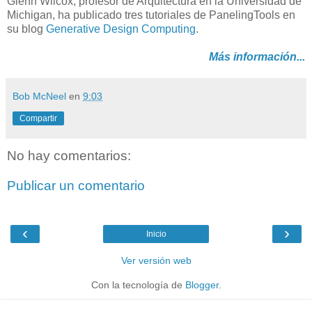
Glenn Wilcox, profesor de Arquitectura en la Universidad de
Michigan, ha publicado tres tutoriales de PanelingTools en
su blog
Generative Design Computing
.
Más información...
Bob McNeel
en
9:03
Compartir
No hay comentarios:
Publicar un comentario
‹
›
Inicio
Ver versión web
Con la tecnología de
Blogger
.