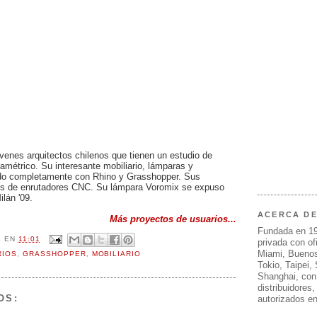
venes arquitectos chilenos que tienen un estudio de
aramétrico. Su interesante mobiliario, lámparas y
ado completamente con Rhino y Grasshopper. Sus
és de enrutadores CNC. Su lámpara Voromix se expuso
lán '09.
ACERCA D
Más proyectos de usuarios...
Fundada en 1
L
EN
11:01
privada con of
Miami, Buenos
RIOS
,
GRASSHOPPER
,
MOBILIARIO
Tokio, Taipei,
Shanghai, con
distribuidores
OS:
autorizados e