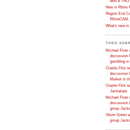
with a TRO
New in Rhino 
Region End Con
RhinoCAM,
What's new i
TODO SOB
Michael Fluer 
discussion 
gambling in
Charlie Flint r
discussion 
Market in t
Charlie Flint 
Jackalope
Michael Fluer 
discussion I
group Jack
Oliver Green a
group Jack