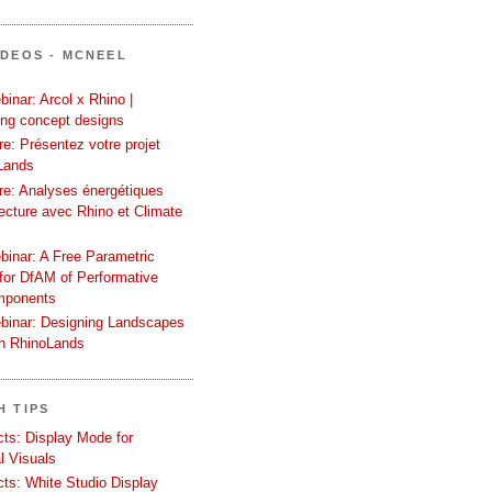
ÍDEOS - MCNEEL
inar: Arcol x Rhino |
ing concept designs
e: Présentez votre projet
Lands
re: Analyses énergétiques
tecture avec Rhino et Climate
binar: A Free Parametric
or DfAM of Performative
mponents
binar: Designing Landscapes
th RhinoLands
H TIPS
ects: Display Mode for
l Visuals
ects: White Studio Display