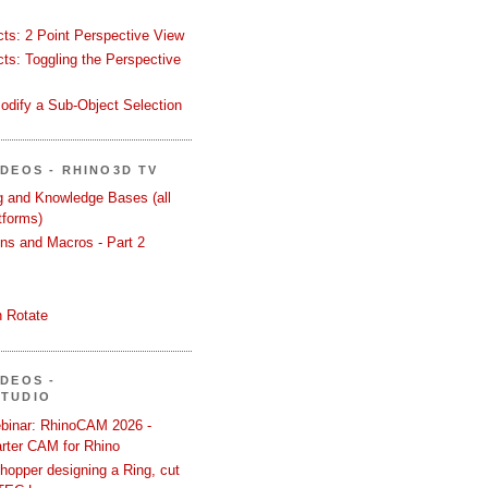
ects: 2 Point Perspective View
ects: Toggling the Perspective
odify a Sub-Object Selection
ÍDEOS - RHINO3D TV
ng and Knowledge Bases (all
tforms)
ons and Macros - Part 2
 Rotate
ÍDEOS -
STUDIO
binar: RhinoCAM 2026 -
rter CAM for Rhino
hopper designing a Ring, cut