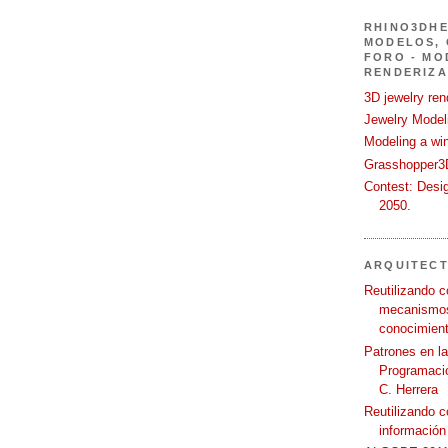
RHINO3DHE
MODELOS, 
FORO - MO
RENDERIZA
3D jewelry ren
Jewelry Modeli
Modeling a wi
Grasshopper3D
Contest: Desi
2050.
ARQUITEC
Reutilizando c
mecanismos
conocimient
Patrones en l
Programació
C. Herrera
Reutilizando 
información