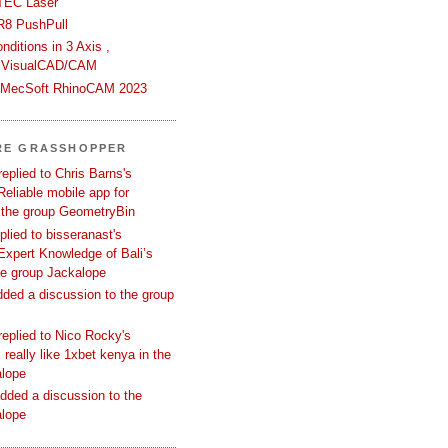
TEC Laser
R8 PushPull
ditions in 3 Axis ,
 VisualCAD/CAM
n MecSoft RhinoCAM 2023
RE GRASSHOPPER
replied to Chris Barns's
Reliable mobile app for
 the group GeometryBin
eplied to bisseranast's
Expert Knowledge of Bali’s
he group Jackalope
added a discussion to the group
replied to Nico Rocky's
 really like 1xbet kenya in the
alope
dded a discussion to the
alope