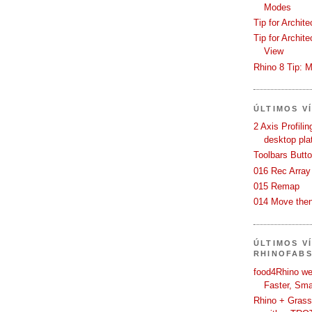
Modes
Tip for Archit
Tip for Archit
View
Rhino 8 Tip: M
ÚLTIMOS V
2 Axis Profili
desktop pla
Toolbars Butt
016 Rec Array
015 Remap
014 Move then
ÚLTIMOS V
RHINOFAB
food4Rhino we
Faster, Sma
Rhino + Grass