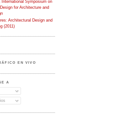
International Symposium on
 Design for Architecture and
gn
ures: Architectural Design and
g (2011)
RÁFICO EN VIVO
SE A
ios