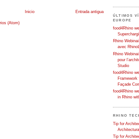
Inicio
Entrada antigua
ÚLTIMOS V
EUROPE
rios (Atom)
food4Rhino web
Supercharg
Rhino Webinair
avec Rhino
Rhino Webinai
pour l’archi
Studio
food4Rhino we
Framework f
Façade Co
food4Rhino we
in Rhino wi
RHINO TEC
Tip for Archit
Architectura
Tip for Archit