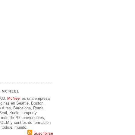
E MCNEEL
980,
McNeel
es una empresa
icinas en Seattle, Boston,
 Aires, Barcelona, Roma,
 Seúl, Kuala Lumpur y
 más de 700 proveedores,
, OEM y centros de formación
n todo el mundo.
Suscribirse