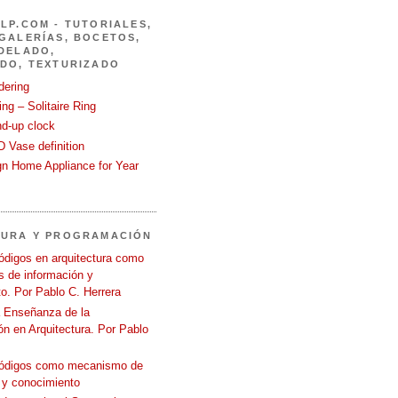
LP.COM - TUTORIALES,
GALERÍAS, BOCETOS,
DELADO,
DO, TEXTURIZADO
dering
ng – Solitaire Ring
nd-up clock
 Vase definition
gn Home Appliance for Year
TURA Y PROGRAMACIÓN
ódigos en arquitectura como
 de información y
o. Por Pablo C. Herrera
a Enseñanza de la
n en Arquitectura. Por Pablo
códigos como mecanismo de
 y conocimiento