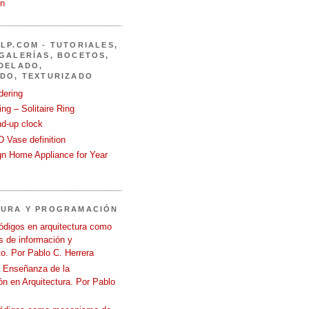
in
LP.COM - TUTORIALES,
GALERÍAS, BOCETOS,
DELADO,
DO, TEXTURIZADO
dering
ng – Solitaire Ring
nd-up clock
 Vase definition
gn Home Appliance for Year
TURA Y PROGRAMACIÓN
ódigos en arquitectura como
 de información y
o. Por Pablo C. Herrera
a Enseñanza de la
n en Arquitectura. Por Pablo