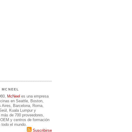
E MCNEEL
980,
McNeel
es una empresa
icinas en Seattle, Boston,
 Aires, Barcelona, Roma,
 Seúl, Kuala Lumpur y
 más de 700 proveedores,
, OEM y centros de formación
n todo el mundo.
Suscribirse