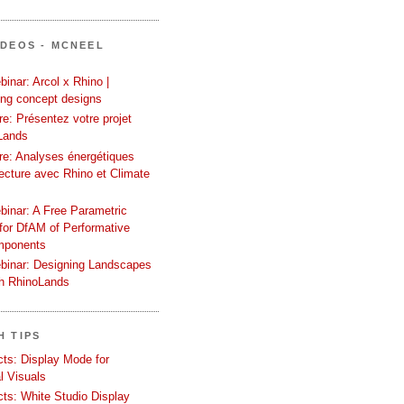
ÍDEOS - MCNEEL
inar: Arcol x Rhino |
ing concept designs
e: Présentez votre projet
Lands
re: Analyses énergétiques
tecture avec Rhino et Climate
binar: A Free Parametric
or DfAM of Performative
mponents
binar: Designing Landscapes
th RhinoLands
H TIPS
ects: Display Mode for
l Visuals
ects: White Studio Display