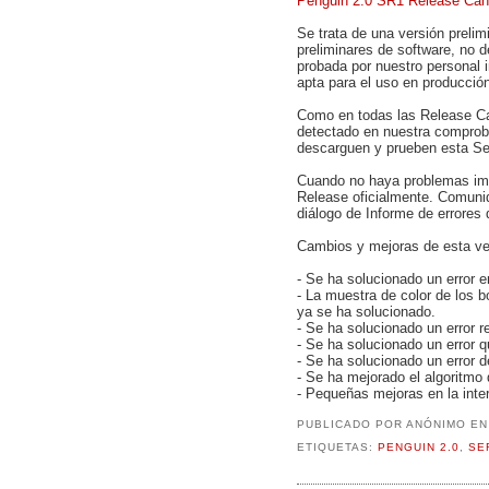
Penguin 2.0 SR1 Release Cand
Se trata de una versión prelim
preliminares de software, no 
probada por nuestro personal i
apta para el uso en producció
Como en todas las Release C
detectado en nuestra comprob
descarguen y prueben esta Se
Cuando no haya problemas imp
Release oficialmente. Comuniq
diálogo de Informe de errores
Cambios y mejoras de esta ve
- Se ha solucionado un error e
- La muestra de color de los 
ya se ha solucionado.
- Se ha solucionado un error r
- Se ha solucionado un error q
- Se ha solucionado un error d
- Se ha mejorado el algoritmo
- Pequeñas mejoras en la inter
PUBLICADO POR
ANÓNIMO
E
ETIQUETAS:
PENGUIN 2.0
,
SE