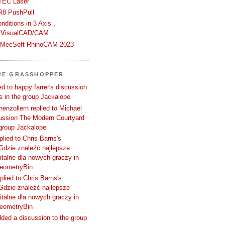
TEC Laser
R8 PushPull
ditions in 3 Axis ,
 VisualCAD/CAM
n MecSoft RhinoCAM 2023
RE GRASSHOPPER
d to happy farrer's discussion
 in the group Jackalope
enzollern replied to Michael
cussion The Modern Courtyard
 group Jackalope
plied to Chris Barns's
Gdzie znaleźć najlepsze
talne dla nowych graczy in
GeometryBin
plied to Chris Barns's
Gdzie znaleźć najlepsze
talne dla nowych graczy in
GeometryBin
ded a discussion to the group