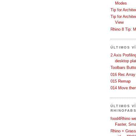
Modes
Tip for Archit
Tip for Archit
View
Rhino 8 Tip: M
ÚLTIMOS V
2 Axis Profili
desktop pla
Toolbars Butt
016 Rec Array
015 Remap
014 Move then
ÚLTIMOS V
RHINOFAB
food4Rhino we
Faster, Sma
Rhino + Grass