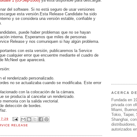
idate 1 (03-Sep-2008)
ya está disponible para descargar.
inar del software. Si no está seguro de usar versiones
descargue esta versión.Esta Release Candidate ha sido
nterno y se considera una versión estable, confiable y
n.
andidates, puede haber problemas que no se hayan
ación interna. Esperamos que miles de personas
rvice Release y nos comuniquen si hay algún problema.
ortantes con esta versión, publicaremos la Service
ue cualquier error que encuentre mediante el cuadro de
 de McNeel que aparecerá.
rsión:
n el renderizado personalizado.
bordes no se actualizaba cuando se modificaba. Este error
elacionado con la colocación de la cámara.
ACERCA D
ue se producía al cancelar un renderizado.
Fundada en 1
e memoria con la salida vectorial.
privada con of
 de detección de bordes.
Miami, Buenos
faz.
Tokio, Taipei,
Shanghai, con
N
7:29
distribuidores
RVICE RELEASE
autorizados e