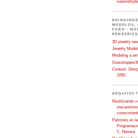
GeometryB
RHINO3DHE
MODELOS, 
FORO - MO
RENDERIZA
3D jewelry ren
Jewelry Modeli
Modeling a wi
Grasshopper3D
Contest: Desi
2050.
ARQUITEC
Reutilizando c
mecanismos
conocimient
Patrones en l
Programació
C. Herrera