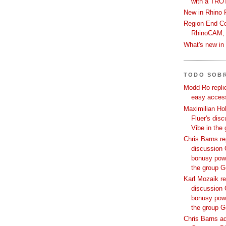
with a TRO
New in Rhino 
Region End Con
RhinoCAM,
What's new i
TODO SOB
Modd Ro replie
easy access
Maximilian Hoh
Fluer's dis
Vibe in the
Chris Barns re
discussion 
bonusy powi
the group 
Karl Mozaik re
discussion 
bonusy powi
the group 
Chris Barns ad