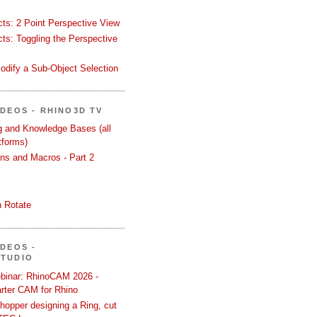
ects: 2 Point Perspective View
ects: Toggling the Perspective
odify a Sub-Object Selection
ÍDEOS - RHINO3D TV
ng and Knowledge Bases (all
tforms)
ons and Macros - Part 2
 Rotate
ÍDEOS -
STUDIO
binar: RhinoCAM 2026 -
rter CAM for Rhino
hopper designing a Ring, cut