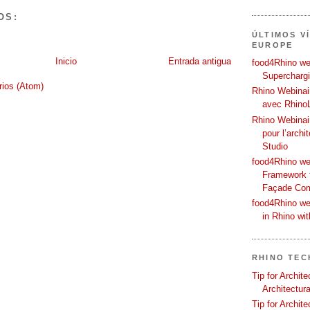
OS:
ÚLTIMOS V
EUROPE
Inicio
Entrada antigua
food4Rhino web
Supercharg
rios (Atom)
Rhino Webinair
avec Rhino
Rhino Webinai
pour l’archi
Studio
food4Rhino we
Framework f
Façade Co
food4Rhino we
in Rhino wi
RHINO TEC
Tip for Archit
Architectura
Tip for Archit