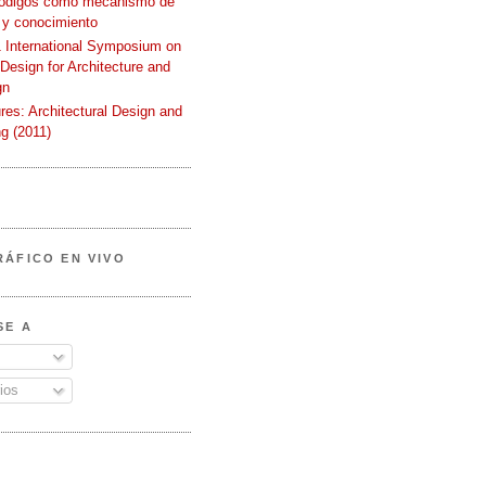
códigos como mecanismo de
 y conocimiento
International Symposium on
 Design for Architecture and
gn
ures: Architectural Design and
g (2011)
RÁFICO EN VIVO
SE A
ios