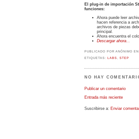
El plug-in de importación S
funciones:
Ahora puede leer archi
hacen referencia a arc
archivos de piezas deb
principal.
Ahora encuentra el color
Descargar ahora...
PUBLICADO POR
ANÓNIMO
E
ETIQUETAS:
LABS
,
STEP
NO HAY COMENTARI
Publicar un comentario
Entrada más reciente
Suscribirse a:
Enviar comenta