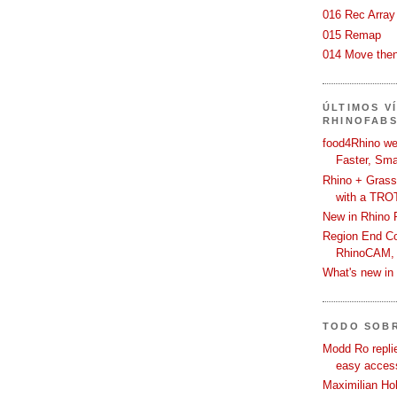
016 Rec Array
015 Remap
014 Move then
ÚLTIMOS V
RHINOFAB
food4Rhino we
Faster, Sma
Rhino + Grass
with a TRO
New in Rhino 
Region End Con
RhinoCAM,
What's new i
TODO SOB
Modd Ro replie
easy access
Maximilian Hoh