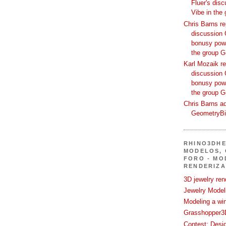
Fluer's dis
Vibe in the
Chris Barns re
discussion 
bonusy powi
the group 
Karl Mozaik re
discussion 
bonusy powi
the group 
Chris Barns ad
GeometryB
RHINO3DHE
MODELOS, 
FORO - MO
RENDERIZA
3D jewelry ren
Jewelry Modeli
Modeling a wi
Grasshopper3D
Contest: Desi