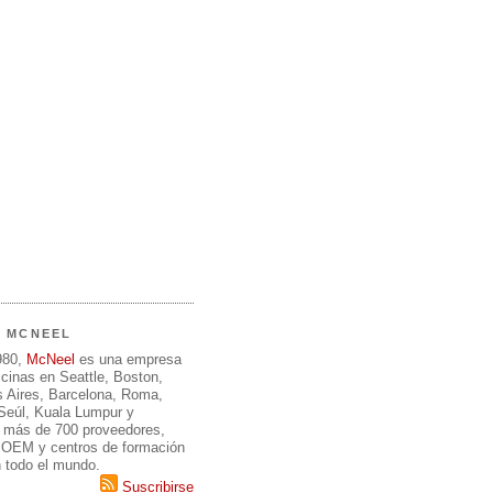
E MCNEEL
980,
McNeel
es una empresa
icinas en Seattle, Boston,
 Aires, Barcelona, Roma,
 Seúl, Kuala Lumpur y
 más de 700 proveedores,
, OEM y centros de formación
n todo el mundo.
Suscribirse