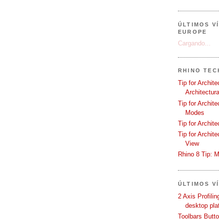
ÚLTIMOS V
EUROPE
Cargando...
RHINO TEC
Tip for Archit
Architectura
Tip for Archit
Modes
Tip for Archit
Tip for Archit
View
Rhino 8 Tip: M
ÚLTIMOS V
2 Axis Profili
desktop pla
Toolbars Butt