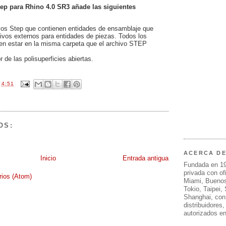
tep para Rhino 4.0 SR3 añade las siguientes
vos Step que contienen entidades de ensamblaje que
hivos externos para entidades de piezas. Todos los
en estar en la misma carpeta que el archivo STEP
 de las polisuperficies abiertas.
N
4:51
OS:
ACERCA D
Inicio
Entrada antigua
Fundada en 1
privada con of
rios (Atom)
Miami, Buenos
Tokio, Taipei,
Shanghai, con
distribuidores
autorizados e