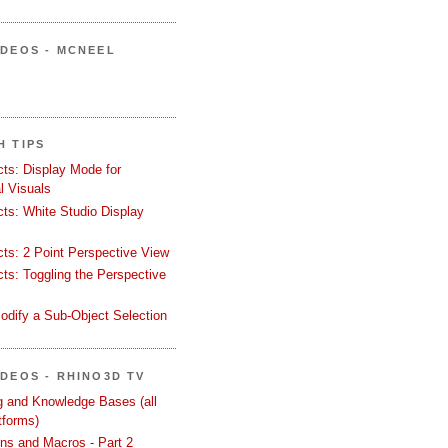
ÍDEOS - MCNEEL
H TIPS
ects: Display Mode for
l Visuals
ects: White Studio Display
ects: 2 Point Perspective View
ects: Toggling the Perspective
odify a Sub-Object Selection
ÍDEOS - RHINO3D TV
ng and Knowledge Bases (all
tforms)
ons and Macros - Part 2