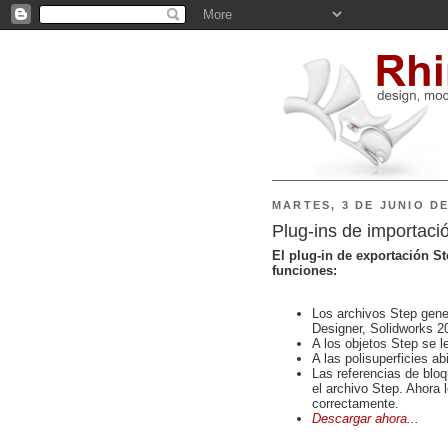
MARTES, 3 DE JUNIO DE
Plug-ins de importaci
El plug-in de exportación S
funciones:
Los archivos Step gener
Designer, Solidworks 2
A los objetos Step se 
A las polisuperficies ab
Las referencias de blo
el archivo Step. Ahora 
correctamente.
Descargar ahora...