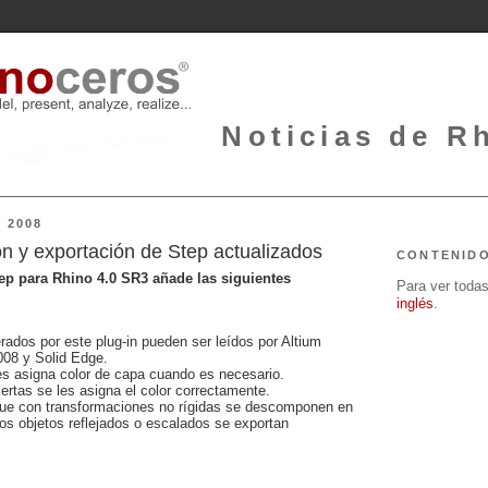
Noticias de Rh
 2008
ón y exportación de Step actualizados
CONTENID
tep para Rhino 4.0 SR3 añade las siguientes
Para ver todas 
inglés
.
ados por este plug-in pueden ser leídos por Altium
008 y Solid Edge.
les asigna color de capa cuando es necesario.
iertas se les asigna el color correctamente.
que con transformaciones no rígidas se descomponen en
los objetos reflejados o escalados se exportan