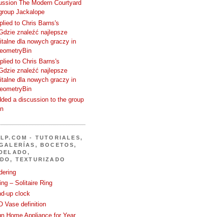
cussion The Modern Courtyard
 group Jackalope
plied to Chris Barns's
Gdzie znaleźć najlepsze
talne dla nowych graczy in
GeometryBin
plied to Chris Barns's
Gdzie znaleźć najlepsze
talne dla nowych graczy in
GeometryBin
ded a discussion to the group
in
LP.COM - TUTORIALES,
GALERÍAS, BOCETOS,
DELADO,
DO, TEXTURIZADO
dering
ng – Solitaire Ring
nd-up clock
 Vase definition
gn Home Appliance for Year