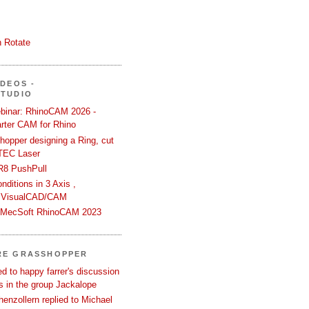
 Rotate
ÍDEOS -
STUDIO
binar: RhinoCAM 2026 -
rter CAM for Rhino
hopper designing a Ring, cut
TEC Laser
R8 PushPull
ditions in 3 Axis ,
 VisualCAD/CAM
n MecSoft RhinoCAM 2023
RE GRASSHOPPER
d to happy farrer's discussion
 in the group Jackalope
enzollern replied to Michael