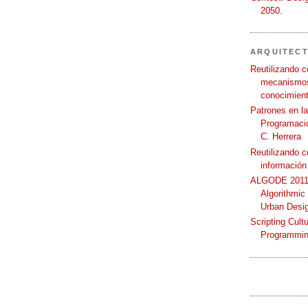
2050.
ARQUITEC
Reutilizando c
mecanismos
conocimient
Patrones en l
Programació
C. Herrera
Reutilizando 
información
ALGODE 2011 
Algorithmic
Urban Desi
Scripting Cult
Programmin